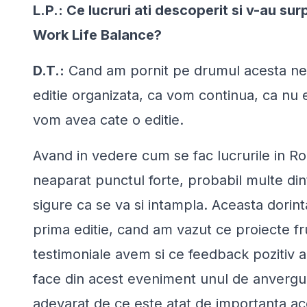
L.P.: Ce lucruri ati descoperit si v-au sur
Work Life Balance?
D.T.:
Cand am pornit pe drumul acesta ne-
editie organizata, ca vom continua, ca nu 
vom avea cate o editie.
Avand in vedere cum se fac lucrurile in Ro
neaparat punctul forte, probabil multe din
sigure ca se va si intampla. Aceasta dorin
prima editie, cand am vazut ce proiecte 
testimoniale avem si ce feedback pozitiv am
face din acest eveniment unul de anvergur
adevarat de ce este atat de importanta ac