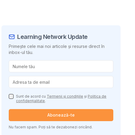
Learning Network Update
Primește cele mai noi articole și resurse direct în
inbox-ul tău.
uie conținutul
Sunt de acord cu
Termenii și condițiile
și
Politica de
confidențialitate
.
Abonează-te
Nu facem spam. Poți să te dezabonezi oricând.