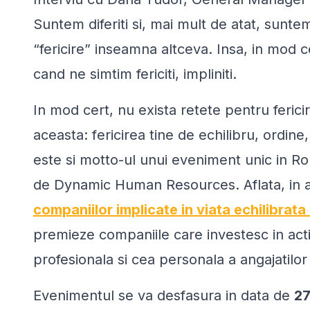
Suntem diferiti si, mai mult de atat, sunte
“fericire” inseamna altceva. Insa, in mod c
cand ne simtim fericiti, impliniti.
In mod cert, nu exista retete pentru fericir
aceasta: f
ericirea tine de echilibru, ordin
este si motto-ul unui eveniment unic in R
de Dynamic Human Resources. Aflata, in ac
companiilor implicate in viata echilibrata
premieze companiile care investesc in activi
profesionala si cea personala a angajatilor 
Evenimentul se va desfasura in data de
27