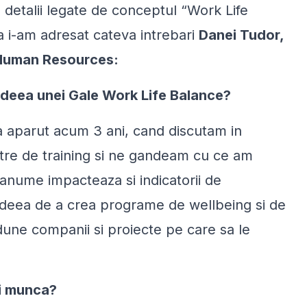
 detalii legate de conceptul “Work Life
a i-am adresat cateva intrebari
Danei Tudor,
 Human Resources:
 ideea unei Gale Work Life Balance?
a aparut acum 3 ani, cand discutam in
re de training si ne gandeam cu ce am
anume impacteaza si indicatorii de
 ideea de a crea programe de wellbeing si de
une companii si proiecte pe care sa le
si munca?