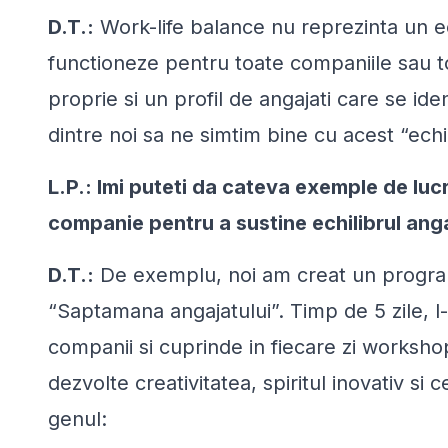
D.T.:
Work-life balance nu reprezinta un ec
functioneze pentru toate companiile sau to
proprie si un profil de angajati care se ide
dintre noi sa ne simtim bine cu acest “echil
L.P.: Imi puteti da cateva exemple de luc
companie pentru a sustine echilibrul anga
D.T.:
De exemplu, noi am creat un program
“Saptamana angajatului”. Timp de 5 zile, 
companii si cuprinde in fiecare zi workshop
dezvolte creativitatea, spiritul inovativ si
genul: