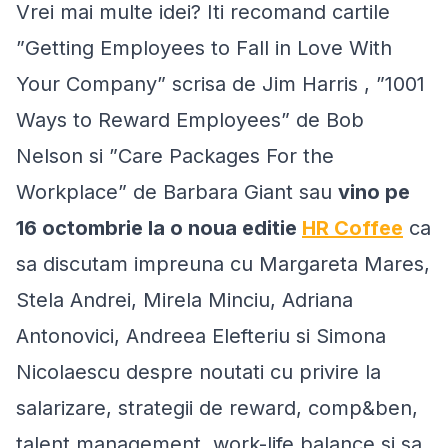
Vrei mai multe idei? Iti recomand cartile
”
Getting Employees to Fall in Love With
Your Company
” scrisa de Jim Harris , ”
1001
Ways to Reward Employees
” de Bob
Nelson si ”
Care Packages For the
Workplace
” de Barbara Giant sau
vino pe
16 octombrie la o noua editie
HR Coffee
ca
sa discutam impreuna cu Margareta Mares,
Stela Andrei, Mirela Minciu, Adriana
Antonovici, Andreea Elefteriu si Simona
Nicolaescu despre noutati cu privire la
salarizare, strategii de reward, comp&ben,
talent management, work-life balance si sa