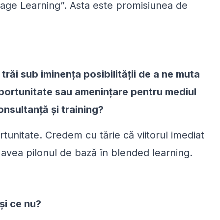
gage Learning”. Asta este promisiunea de
răi sub iminența posibilității de a ne muta
Oportunitate sau amenințare pentru mediul
nsultanță și training?
tunitate. Credem cu tărie că viitorul imediat
a avea pilonul de bază în blended learning.
și ce nu?