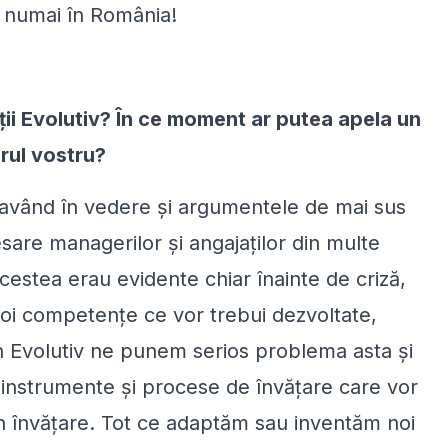
u numai în România!
nții Evolutiv? În ce moment ar putea apela un
rul vostru?
 având în vedere și argumentele de mai sus
are managerilor și angajaților din multe
acestea erau evidente chiar înainte de criză,
noi competențe ce vor trebui dezvoltate,
n Evolutiv ne punem serios problema asta și
instrumente și procese de învățare care vor
 în învățare. Tot ce adaptăm sau inventăm noi