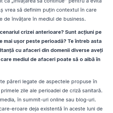
t ca „învățarea să continue” pentru a evita
 Aș vrea să definim puțin contextul în care
e de învățare în mediul de business.
cenariul crizei anterioare? Sunt acțiuni pe
ce mai ușor peste perioadă? Te întreb asta
tanță cu afaceri din domenii diverse aveți
care mediul de afaceri poate să o aibă în
lte păreri legate de aspectele propuse în
primele zile ale perioadei de criză sanitară.
media, în summit-uri online sau blog-uri.
care-eroare deja existentă în aceste luni de