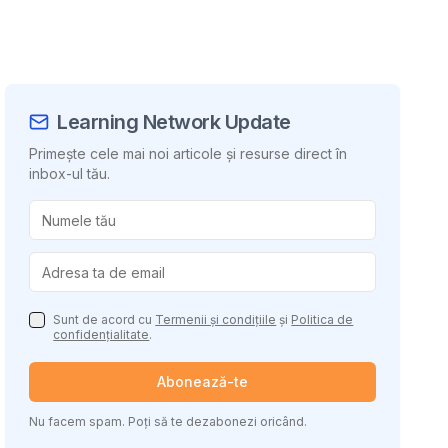
Learning Network Update
Primește cele mai noi articole și resurse direct în
inbox-ul tău.
uie conținutul
Sunt de acord cu
Termenii și condițiile
și
Politica de
confidențialitate
.
Abonează-te
Nu facem spam. Poți să te dezabonezi oricând.