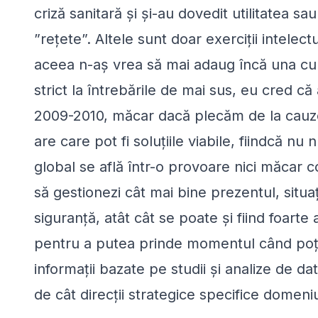
criză sanitară și și-au dovedit utilitatea sa
”rețete”. Altele sunt doar exerciții intelect
aceea n-aș vrea să mai adaug încă una cu i
strict la întrebările de mai sus, eu cred că 
2009-2010, măcar dacă plecăm de la cauze
are care pot fi soluțiile viabile, fiindcă n
global se află într-o provoare nici măcar 
să gestionezi cât mai bine prezentul, situ
siguranță, atât cât se poate și fiind foarte
pentru a putea prinde momentul când poți
informații bazate pe studii și analize de dat
de cât direcții strategice specifice domeniu