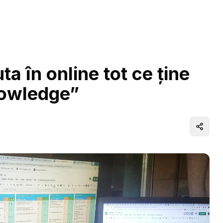
a în online tot ce ține
nowledge”
Distrib