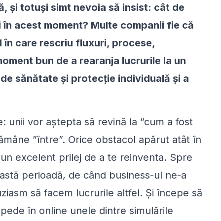
, și totuși simt nevoia să insist: cât de
i în acest moment? Multe companii fie că
în care rescriu fluxuri, procese,
oment bun de a rearanja lucrurile la un
 de sănătate și protecție individuală și a
te: unii vor aștepta să revină la ”cum a fost
r rămâne ”între”. Orice obstacol apărut atât în
 un excelent prilej de a te reinventa. Spre
eastă perioadă, de când business-ul ne-a
iasm să facem lucrurile altfel. Și începe să
pede în online unele dintre simulările