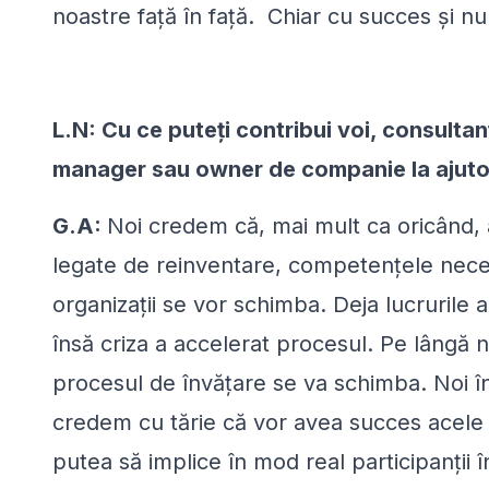
noastre față în față. Chiar cu succes și n
L.N: Cu ce puteți contribui voi, consulta
manager sau owner de companie la ajuto
G.A:
Noi credem că, mai mult ca oricând,
legate de reinventare, competențele neces
organizații se vor schimba. Deja lucrurile 
însă criza a accelerat procesul. Pe lângă 
procesul de învățare se va schimba. Noi î
credem cu tărie că vor avea succes acele 
putea să implice în mod real participanții