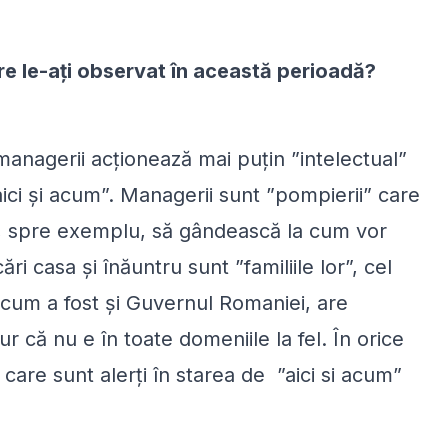
re le-ați observat în această perioadă?
nagerii acționează mai puțin ”intelectual”
 ”aici și acum”. Managerii sunt ”pompierii” care
ri, spre exemplu, să gândească la cum vor
ări casa și înăuntru sunt ”familiile lor”, cel
recum a fost și Guvernul Romaniei, are
ur că nu e în toate domeniile la fel. În orice
i care sunt alerți în starea de ”aici si acum”