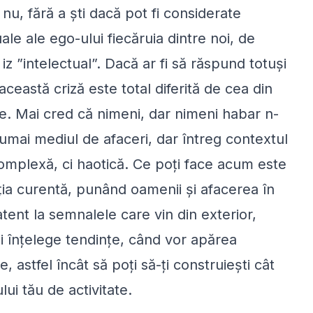
u nu, fără a ști dacă pot fi considerate
uale ale ego-ului fiecăruia dintre noi, de
z ”intelectual”. Dacă ar fi să răspund totuși
această criză este total diferită de cea din
. Mai cred că nimeni, dar nimeni habar n-
u numai mediul de afaceri, dar întreg contextul
complexă, ci haotică. Ce poți face acum este
ația curentă, punând oamenii și afacerea în
 atent la semnalele care vin din exterior,
 înțelege tendințe, când vor apărea
e, astfel încât să poți să-ți construiești cât
lui tău de activitate.