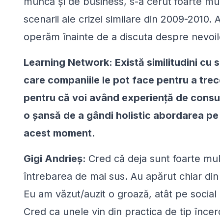
muncă și de business, s-a cerut foarte mul
scenarii ale crizei similare din 2009-2010.
operăm înainte de a discuta despre nevoil
Learning Network: Există similitudini cu s
care companiile le pot face pentru a tre
pentru că voi având experiență de consul
o șansă de a gândi holistic abordarea pe 
acest moment.
Gigi Andrieș:
Cred că deja sunt foarte mu
întrebarea de mai sus. Au apărut chiar din 
Eu am văzut/auzit o groază, atât pe social 
Cred ca unele vin din practica de tip încer