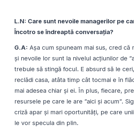
L.N: Care sunt nevoile managerilor pe ca
Încotro se îndreaptă conversația?
G.A:
Așa cum spuneam mai sus, cred că ma
și nevoile lor sunt la nivelul acțiunilor de
trebuie să stingă focul. E absurd să le ce
reclădi casa, atâta timp cât tocmai e în flăc
mai adesea chiar și ei. În plus, fiecare, p
resursele pe care le are ”aici și acum”. Sig
criză apar și mari oportunități, pe care uni
le vor specula din plin.