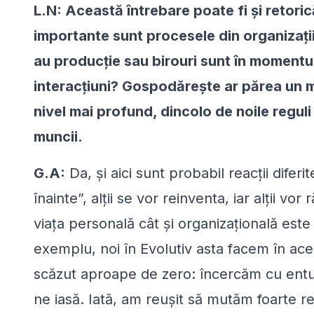
L.N: Această întrebare poate fi și retorică
importante sunt procesele din organizați
au producție sau birouri sunt în momentul 
interacțiuni? Gospodărește ar părea un m
nivel mai profund, dincolo de noile reguli
muncii.
G.A:
Da, și aici sunt probabil reacții diferi
înainte”, alții se vor reinventa, iar alții vo
viața personală cât și organizațională este
exemplu, noi în Evolutiv asta facem în ac
scăzut aproape de zero: încercăm cu entuz
ne iasă. Iată, am reușit să mutăm foarte re