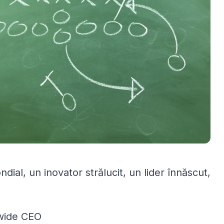
ndial, un inovator strălucit, un lider înnăscut,
dwide CEO