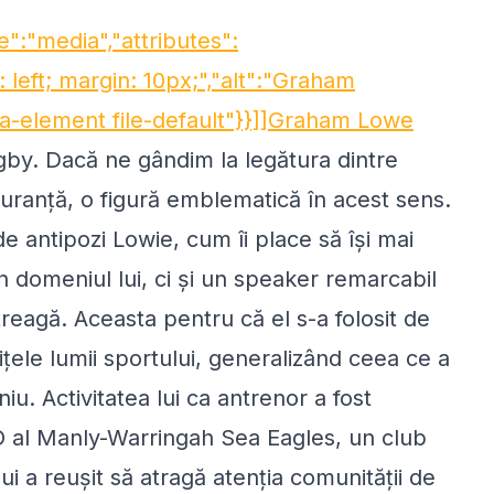
e":"media","attributes":
: left; margin: 10px;","alt":"Graham
ia-element file-default"}}]]Graham Lowe
gby. Dacă ne gândim la legătura dintre
guranţă, o figură emblematică în acest sens.
de antipozi
Lowie
, cum îi place să îşi mai
 domeniul lui, ci şi un speaker remarcabil
ntreagă. Aceasta pentru că el s-a folosit de
ţele lumii sportului, generalizând ceea ce a
iu. Activitatea lui ca antrenor a fost
O al Manly-Warringah Sea Eagles, un club
ui a reuşit să atragă atenţia comunităţii de