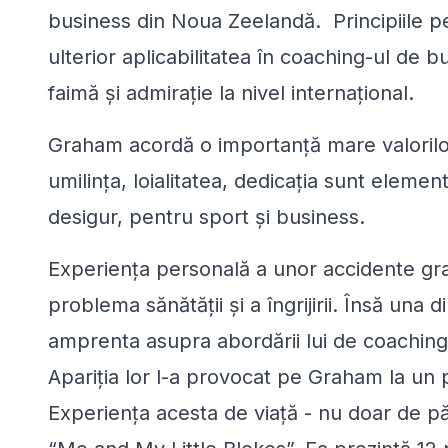
business din Noua Zeelandă. Principiile pe 
ulterior aplicabilitatea în coaching-ul de b
faimă şi admiraţie la nivel internaţional.
Graham acordă o importanţă mare valorilor 
umilinţa, loialitatea, dedicaţia sunt eleme
desigur, pentru sport şi business.
Experienţa personală a unor accidente gr
problema sănătăţii şi a îngrijirii. Însă una
amprenta asupra abordării lui de coaching 
Apariţia lor l-a provocat pe Graham la un 
Experienţa acesta de viaţă - nu doar de păr