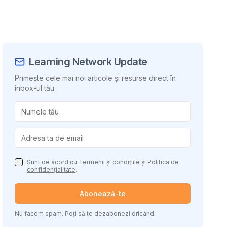
Learning Network Update
Primește cele mai noi articole și resurse direct în
inbox-ul tău.
uie conținutul
Sunt de acord cu
Termenii și condițiile
și
Politica de
confidențialitate
.
Abonează-te
Nu facem spam. Poți să te dezabonezi oricând.