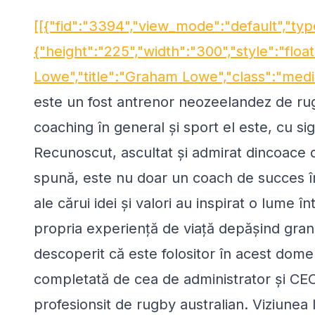
[[{"fid":"3394","view_mode":"default","typ
{"height":"225","width":"300","style":"float
Lowe","title":"Graham Lowe","class":"med
este un fost antrenor neozeelandez de ru
coaching în general şi sport el este, cu si
Recunoscut, ascultat şi admirat dincoace 
spună, este nu doar un coach de succes în
ale cărui idei şi valori au inspirat o lume î
propria experienţă de viaţă depăşind grani
descoperit că este folositor în acest domen
completată de cea de administrator şi CE
profesionsit de rugby australian. Viziunea l