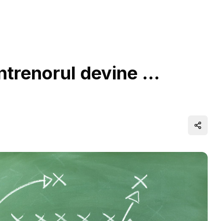
trenorul devine …
Distrib