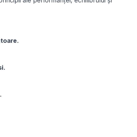
incipii ale performanţei, echilibrului şi
ătoare.
i.
.