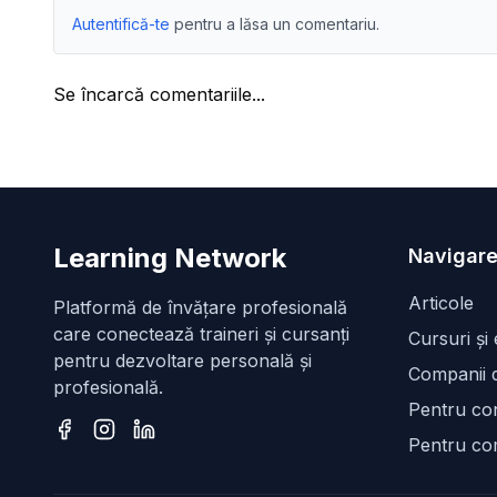
Autentifică-te
pentru a lăsa un comentariu.
Se încarcă comentariile...
Learning Network
Navigare
Articole
Platformă de învățare profesională
care conectează traineri și cursanți
Cursuri și
pentru dezvoltare personală și
Companii d
profesională.
Pentru con
Pentru co
Facebook
Instagram
LinkedIn