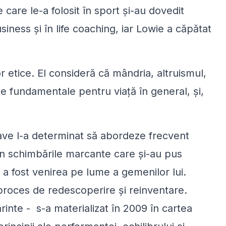
care le-a folosit în sport şi-au dovedit
usiness şi în life coaching, iar Lowie a căpătat
etice. El consideră că mândria, altruismul,
nte fundamentale pentru viaţă în general, şi,
ave l-a determinat să abordeze frecvent
 din schimbările marcante care şi-au pus
a fost venirea pe lume a gemenilor lui.
proces de redescoperire şi reinventare.
inte - s-a materializat în 2009 în cartea