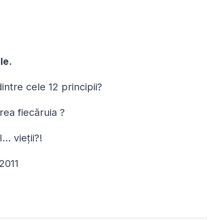
le.
ntre cele 12 principii?
area fiecăruia ?
. vieţii?!
/2011