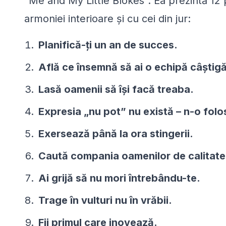
“Me and My Little Blokes”. Ea prezintă 12 pr
armoniei interioare şi cu cei din jur:
Planifică-ţi un an de succes.
Află ce însemnă să ai o echipă câştig
Lasă oamenii să îşi facă treaba.
Expresia „nu pot” nu există – n-o folos
Exersează până la ora stingerii.
Caută compania oamenilor de calitate
Ai grijă să nu mori întrebându-te.
Trage în vulturi nu în vrăbii.
Fii primul care inovează.