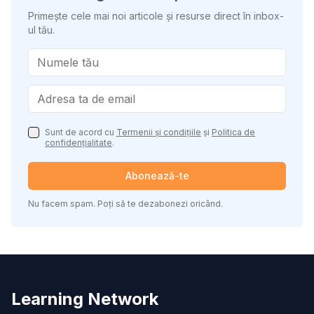
Primește cele mai noi articole și resurse direct în inbox-
ul tău.
Sunt de acord cu
Termenii și condițiile
și
Politica de
confidențialitate
.
Abonează-te
Nu facem spam. Poți să te dezabonezi oricând.
Learning Network