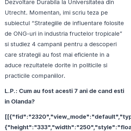
Dezvoltare Durabila la Universitatea din
Utrecht. Momentan, imi scriu teza pe
subiectul “Strategiile de influentare folosite
de ONG-uri in industria fructelor tropicale”
si studiez 4 campanii pentru a descoperi
care strategii au fost mai eficiente in a
aduce rezultatele dorite in politicile si
practicile companiilor.
L.P.: Cum au fost acesti 7 ani de cand esti
in Olanda?
[[{"fid":"2320","view_mode":"default","typ
{"height":"333","width":"250","style":"floa