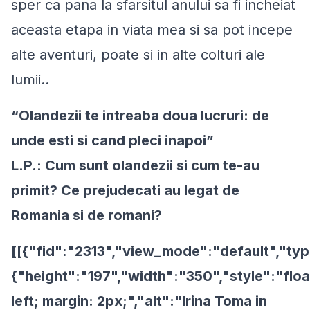
sper ca pana la sfarsitul anului sa fi incheiat
aceasta etapa in viata mea si sa pot incepe
alte aventuri, poate si in alte colturi ale
lumii..
“Olandezii te intreaba doua lucruri: de
unde esti si cand pleci inapoi”
L.P.: Cum sunt olandezii si cum te-au
primit? Ce prejudecati au legat de
Romania si de romani?
[[{"fid":"2313","view_mode":"default","typ
{"height":"197","width":"350","style":"floa
left; margin: 2px;","alt":"Irina Toma in