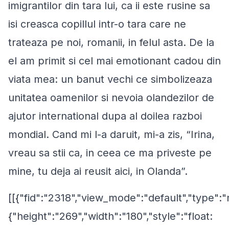
imigrantilor din tara lui, ca ii este rusine sa
isi creasca copillul intr-o tara care ne
trateaza pe noi, romanii, in felul asta. De la
el am primit si cel mai emotionant cadou din
viata mea: un banut vechi ce simbolizeaza
unitatea oamenilor si nevoia olandezilor de
ajutor international dupa al doilea razboi
mondial. Cand mi l-a daruit, mi-a zis, “Irina,
vreau sa stii ca, in ceea ce ma priveste pe
mine, tu deja ai reusit aici, in Olanda”.
[[{"fid":"2318","view_mode":"default","type":"
{"height":"269","width":"180","style":"float: