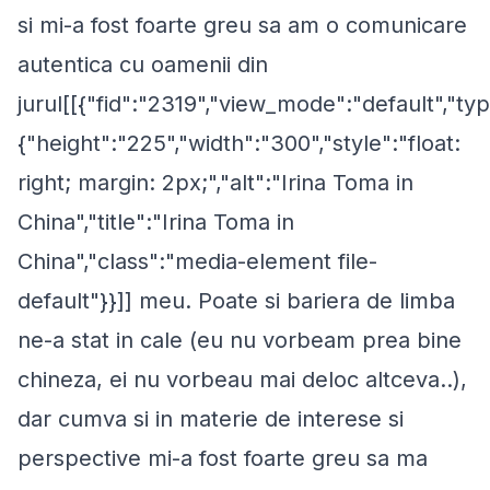
si mi-a fost foarte greu sa am o comunicare
autentica cu oamenii din
jurul[[{"fid":"2319","view_mode":"default","typ
{"height":"225","width":"300","style":"float:
right; margin: 2px;","alt":"Irina Toma in
China","title":"Irina Toma in
China","class":"media-element file-
default"}}]] meu. Poate si bariera de limba
ne-a stat in cale (eu nu vorbeam prea bine
chineza, ei nu vorbeau mai deloc altceva..),
dar cumva si in materie de interese si
perspective mi-a fost foarte greu sa ma