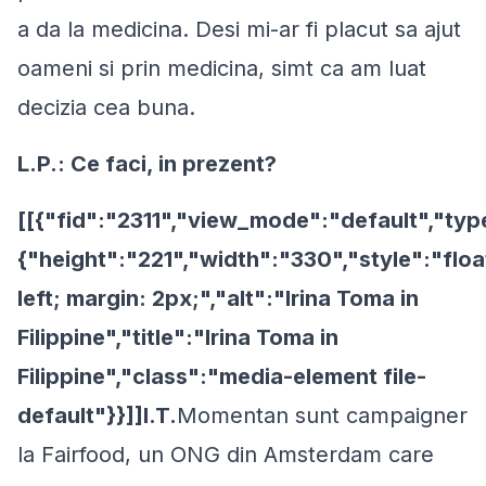
a da la medicina. Desi mi-ar fi placut sa ajut
oameni si prin medicina, simt ca am luat
decizia cea buna.
L.P.: Ce faci, in prezent?
[[{"fid":"2311","view_mode":"default","typ
{"height":"221","width":"330","style":"floa
left; margin: 2px;","alt":"Irina Toma in
Filippine","title":"Irina Toma in
Filippine","class":"media-element file-
default"}}]]I.T.
Momentan sunt campaigner
la Fairfood, un ONG din Amsterdam care