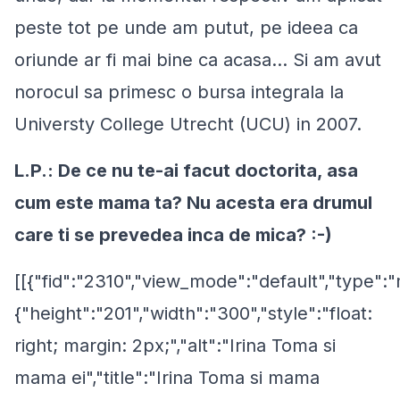
peste tot pe unde am putut, pe ideea ca
oriunde ar fi mai bine ca acasa... Si am avut
norocul sa primesc o bursa integrala la
Universty College Utrecht (UCU) in 2007.
L.P.: De ce nu te-ai facut doctorita, asa
cum este mama ta? Nu acesta era drumul
care ti se prevedea inca de mica? :-)
[[{"fid":"2310","view_mode":"default","type":"
{"height":"201","width":"300","style":"float:
right; margin: 2px;","alt":"Irina Toma si
mama ei","title":"Irina Toma si mama