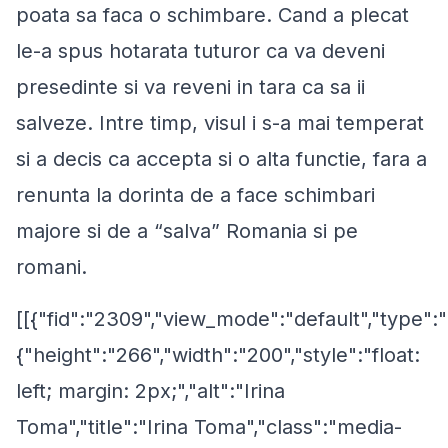
poata sa faca o schimbare. Cand a plecat
le-a spus hotarata tuturor ca va deveni
presedinte si va reveni in tara ca sa ii
salveze. Intre timp, visul i s-a mai temperat
si a decis ca accepta si o alta functie, fara a
renunta la dorinta de a face schimbari
majore si de a “salva” Romania si pe
romani.
[[{"fid":"2309","view_mode":"default","type":"
{"height":"266","width":"200","style":"float:
left; margin: 2px;","alt":"Irina
Toma","title":"Irina Toma","class":"media-