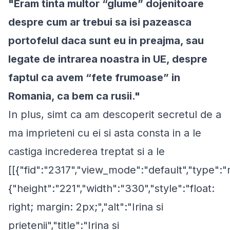
"Eram tinta multor “glume” dojenitoare
despre cum ar trebui sa isi pazeasca
portofelul daca sunt eu in preajma, sau
legate de intrarea noastra in UE, despre
faptul ca avem “fete frumoase” in
Romania, ca bem ca rusii."
In plus, simt ca am descoperit secretul de a
ma imprieteni cu ei si asta consta in a le
castiga increderea treptat si a le
[[{"fid":"2317","view_mode":"default","type":"
{"height":"221","width":"330","style":"float:
right; margin: 2px;","alt":"Irina si
prietenii","title":"Irina si