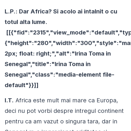
L.P.: Dar Africa? Si acolo ai intalnit o cu
totul alta lume.
[[{"fid":"2315","view_mode":"default","typ
{"height":"280","width":"300","style":"ma
2px; float: right;","alt":"Irina Toma in
Senegal","title":"Irina Toma in
Senegal","class":"media-element file-
default"}}]]
I.T.
Africa este mult mai mare ca Europa,
deci nu pot vorbi despre intregul continent
pentru ca am vazut o singura tara, dar in