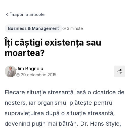
Înapoi la articole
Business & Management
3
minute
Îţi câştigi existenţa sau
moartea?
Jim Bagnola
Distr
29 octombrie 2015
Fiecare situație stresantă lasă o cicatrice de
neşters, iar organismul plăteşte pentru
supravieţuirea după o situaţie stresantă,
devenind puţin mai bătrân. Dr. Hans Style,