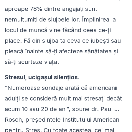
aproape 78% dintre angajaţi sunt
nemulţumiţi de slujbele lor. Împlinirea la
locul de muncă vine făcând ceea ce-ţi
place. Fă din slujba ta ceva ce iubeşti sau
pleacă înainte să-ţi afecteze sănătatea şi
să-ţi scurteze viaţa.
Stresul, ucigaşul silenţios.
“Numeroase sondaje arată că americanii
adulţi se consideră mult mai stresaţi decât
acum 10 sau 20 de ani”, spune dr. Paul J.
Rosch, preşedintele Institutului American
pentru Stres. Cu toate acestea, cei mai