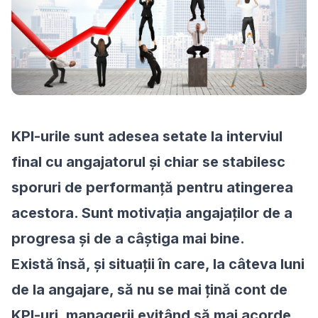
KPI-urile sunt adesea setate la interviul
final cu angajatorul și chiar se stabilesc
sporuri de performanță pentru atingerea
acestora. Sunt motivația angajaților de a
progresa și de a câștiga mai bine.
Există însă, și situații în care, la câteva luni
de la angajare, să nu se mai țină cont de
KPI-uri, managerii evitând să mai acorde