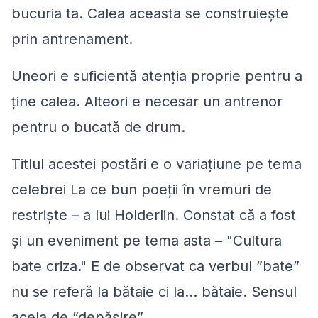
bucuria ta. Calea aceasta se construieşte
prin
antrenament
.
Uneori e suficientă atenţia proprie pentru a
ţine
calea. Alteori e necesar un
antrenor
pentru o bucată de drum.
Titlul acestei postări e o variaţiune pe tema
celebrei
La ce bun poeţii în vremuri de
restrişte
– a lui Holderlin. Constat că a fost
şi un eveniment pe tema asta – "Cultura
bate criza." E de observat ca verbul ”bate”
nu se referă la bătaie ci la... bătaie. Sensul
acela de ”depăşire”.