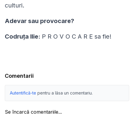
culturi.
Adevar sau provocare?
Codruța Ilie:
P R O V O C A R E sa fie!
Comentarii
Autentifică-te
pentru a lăsa un comentariu.
Se încarcă comentariile...