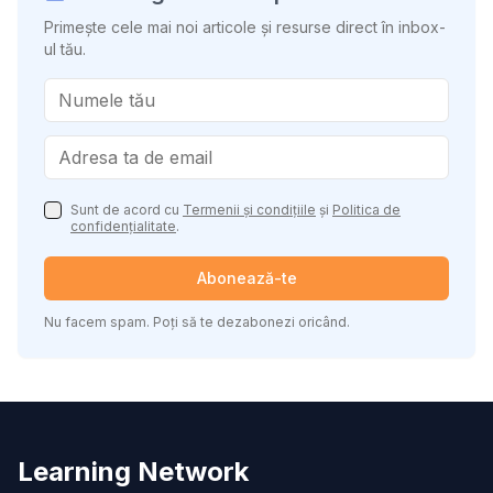
Primește cele mai noi articole și resurse direct în inbox-
ul tău.
Sunt de acord cu
Termenii și condițiile
și
Politica de
confidențialitate
.
Abonează-te
Nu facem spam. Poți să te dezabonezi oricând.
Learning Network