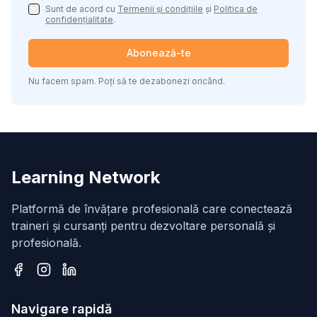
Sunt de acord cu
Termenii și condițiile
și
Politica de
confidențialitate
.
Abonează-te
Nu facem spam. Poți să te dezabonezi oricând.
Learning Network
Platformă de învățare profesională care conectează
traineri și cursanți pentru dezvoltare personală și
profesională.
Facebook
Instagram
LinkedIn
Navigare rapidă