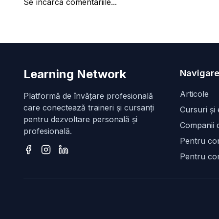
Se încarcă comentariile...
Learning Network
Navigare
Articole
Platformă de învățare profesională
care conectează traineri și cursanți
Cursuri și
pentru dezvoltare personală și
Companii d
profesională.
Pentru con
Pentru co
Facebook
Instagram
LinkedIn