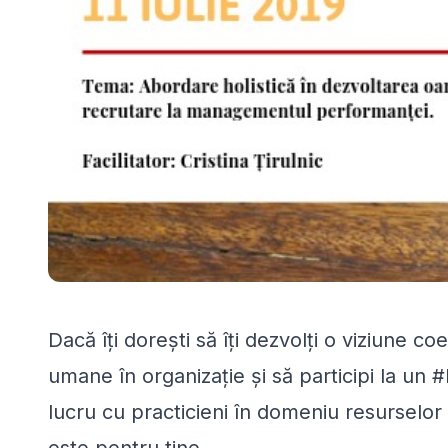
Dacă îți dorești să îți dezvolți o viziune c
umane în organizație și să participi la un #
lucru cu practicieni în domeniu resurselor
este pentru tine.