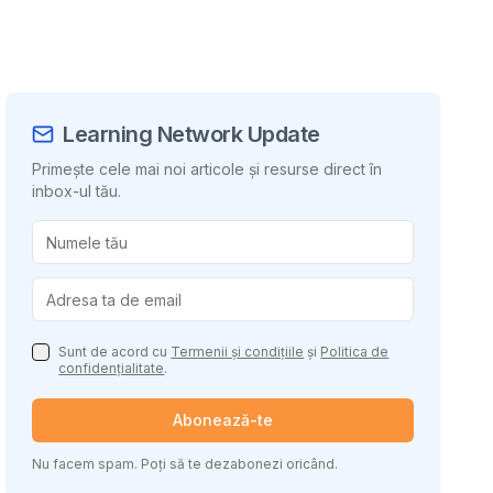
Learning Network Update
Primește cele mai noi articole și resurse direct în
inbox-ul tău.
uie conținutul
Sunt de acord cu
Termenii și condițiile
și
Politica de
confidențialitate
.
Abonează-te
Nu facem spam. Poți să te dezabonezi oricând.