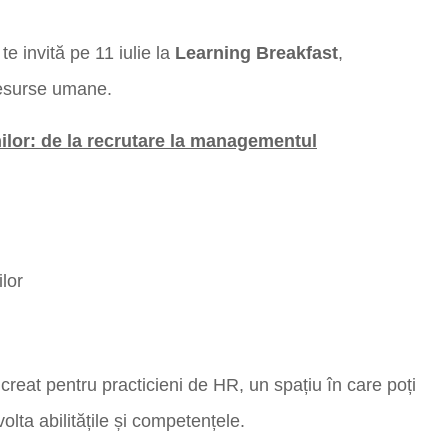
e invită pe 11 iulie la
Learning Breakfast
,
resurse umane.
ilor: de la recrutare la managementul
lor
reat pentru practicieni de HR, un spațiu în care poți
volta abilitățile și competențele.