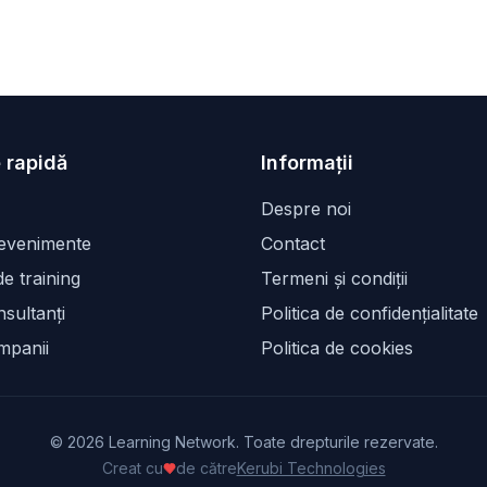
 rapidă
Informații
Despre noi
 evenimente
Contact
e training
Termeni și condiții
sultanți
Politica de confidențialitate
mpanii
Politica de cookies
©
2026
Learning Network. Toate drepturile rezervate.
Creat cu
de către
Kerubi Technologies