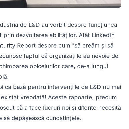
dustria de L&D au vorbit despre funcțiunea
 prin dezvoltarea abilităților. Atât LinkedIn
turity Report despre cum "să creăm și să
ecunosc faptul că organizațiile au nevoie de
ă schimbarea obiceiurilor care, de-a lungul
plă.
i ca bază pentru intervențiile de L&D nu mai
a existat vreodată! Aceste rapoarte, precum
scut că a face lucruri noi și diferite necesită
ie să depășească cunoștințele.