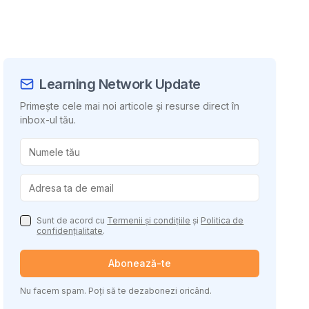
Learning Network Update
Primește cele mai noi articole și resurse direct în
inbox-ul tău.
uie conținutul
Sunt de acord cu
Termenii și condițiile
și
Politica de
confidențialitate
.
Abonează-te
Nu facem spam. Poți să te dezabonezi oricând.