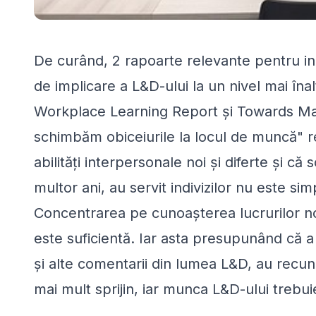
De curând, 2 rapoarte relevante pentru in
de implicare a L&D-ului la un nivel mai înalt
Workplace Learning Report și Towards Ma
schimbăm obiceiurile la locul de muncă" r
abilități interpersonale noi și diferte și c
multor ani, au servit indivizilor nu este sim
Concentrarea pe cunoașterea lucrurilor no
este suficientă. Iar asta presupunând că 
și alte comentarii din lumea L&D, au recuno
mai mult sprijin, iar munca L&D-ului trebu