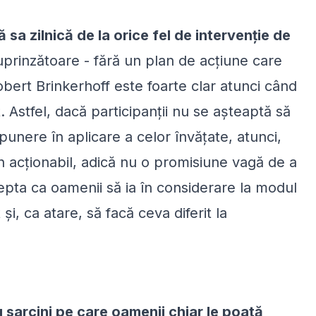
 sa zilnică de la orice fel de intervenție de
uprinzătoare - fără un plan de acțiune care
Robert Brinkerhoff este foarte clar atunci când
 Astfel, dacă participanții nu se așteaptă să
punere în aplicare a celor învățate, atunci,
n acționabil, adică nu o promisiune vagă de a
tepta ca oamenii să ia în considerare la modul
i, ca atare, să facă ceva diferit la
u sarcini pe care oamenii chiar le poată