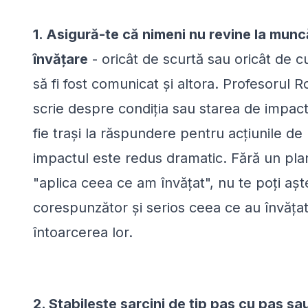
1. Asigură-te că nimeni nu revine la muncă
învățare
- oricât de scurtă sau oricât de c
să fi fost comunicat și altora. Profesorul 
scrie despre condiția sau starea de impact.
fie trași la răspundere pentru acțiunile de 
impactul este redus dramatic. Fără un pla
"aplica ceea ce am învățat", nu te poți aș
corespunzător și serios ceea ce au învățat ș
întoarcerea lor.
2. Stabilește sarcini de tip pas cu pas sa