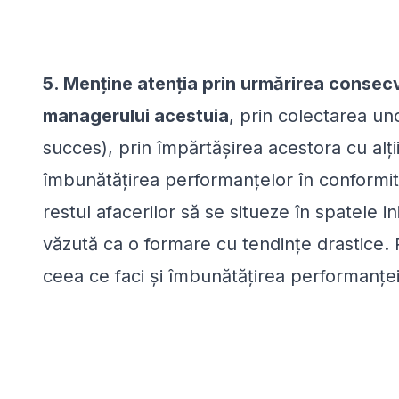
5. Menține atenția prin urmărirea consecve
managerului acestuia
, prin colectarea un
succes), prin împărtășirea acestora cu alții
îmbunătățirea performanțelor în conformita
restul afacerilor să se situeze în spatele ini
văzută ca o formare cu tendințe drastice. 
ceea ce faci și îmbunătățirea performanței