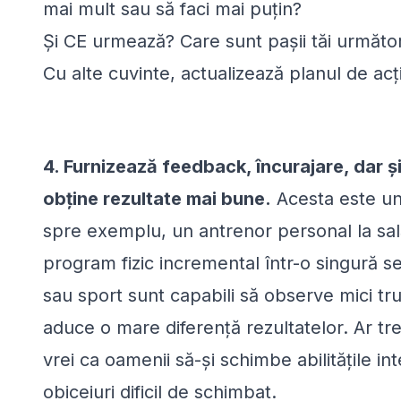
mai mult sau să faci mai puțin?
Și CE urmează? Care sunt pașii tăi următor
Cu alte cuvinte, actualizează planul de acț
4. Furnizează feedback, încurajare, dar ș
obține rezultate mai bune.
Acesta este un r
spre exemplu, un antrenor personal la sal
program fizic incremental într-o singură s
sau sport sunt capabili să observe mici tr
aduce o mare diferență rezultatelor. Ar tre
vrei ca oamenii să-și schimbe abilitățile i
obiceiuri dificil de schimbat.