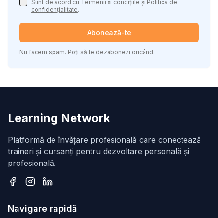
Sunt de acord cu
Termenii și condițiile
și
Politica de
confidențialitate
.
Abonează-te
Nu facem spam. Poți să te dezabonezi oricând.
Learning Network
Platformă de învățare profesională care conectează
traineri și cursanți pentru dezvoltare personală și
profesională.
Facebook
Instagram
LinkedIn
Navigare rapidă