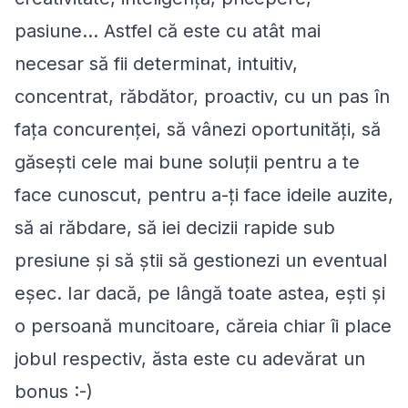
pasiune… Astfel că este cu atât mai
necesar să fii determinat, intuitiv,
concentrat, răbdător, proactiv, cu un pas în
faţa concurenţei, să vânezi oportunităţi, să
găseşti cele mai bune soluţii pentru a te
face cunoscut, pentru a-ţi face ideile auzite,
să ai răbdare, să iei decizii rapide sub
presiune şi să ştii să gestionezi un eventual
eşec. Iar dacă, pe lângă toate astea, eşti şi
o persoană muncitoare, căreia chiar îi place
jobul respectiv, ăsta este cu adevărat un
bonus :-)