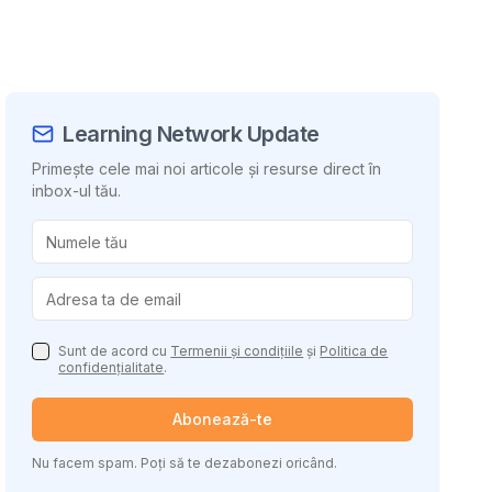
Learning Network Update
Primește cele mai noi articole și resurse direct în
inbox-ul tău.
uie conținutul
Sunt de acord cu
Termenii și condițiile
și
Politica de
confidențialitate
.
Abonează-te
Nu facem spam. Poți să te dezabonezi oricând.