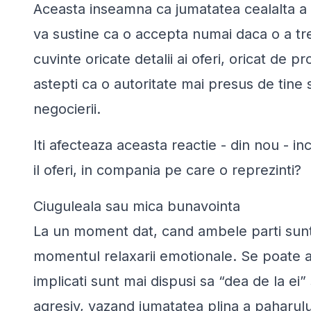
Aceasta inseamna ca jumatatea cealalta a n
va sustine ca o accepta numai daca o a trei
cuvinte oricate detalii ai oferi, oricat de p
astepti ca o autoritate mai presus de tine 
negocierii.
Iti afecteaza aceasta reactie - din nou - in
il oferi, in compania pe care o reprezinti?
Ciuguleala sau mica bunavointa
La un moment dat, cand ambele parti sunt
momentul relaxarii emotionale. Se poate aju
implicati sunt mai dispusi sa “dea de la ei”
agresiv, vazand jumatatea plina a paharului