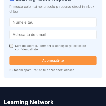
Primește cele mai noi articole și resurse direct în inbox-
ul tău.
Sunt de acord cu
Termenii și condițiile
și
Politica de
confidențialitate
.
Abonează-te
Nu facem spam. Poți să te dezabonezi oricând.
Learning Network