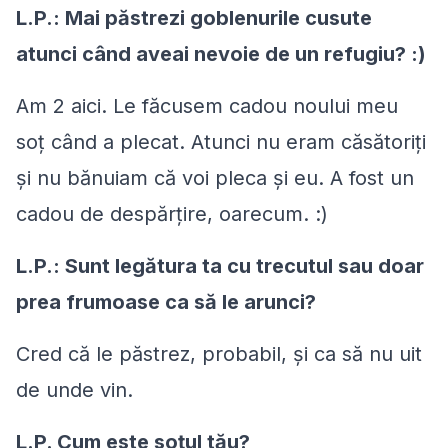
L.P.: Mai păstrezi goblenurile cusute
atunci când aveai nevoie de un refugiu? :)
Am 2 aici. Le făcusem cadou noului meu
soţ când a plecat. Atunci nu eram căsătoriţi
şi nu bănuiam că voi pleca şi eu. A fost un
cadou de despărțire, oarecum. :)
L.P.: Sunt legătura ta cu trecutul sau doar
prea frumoase ca să le arunci?
Cred că le păstrez, probabil, şi ca să nu uit
de unde vin.
L.P. Cum este soţul tău?