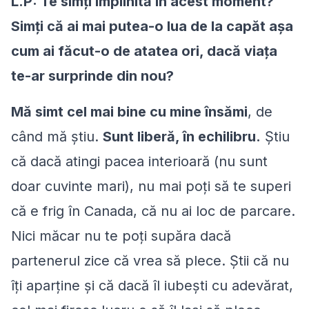
L.P: Te simţi împlinită în acest moment?
Simţi că ai mai putea-o
lua de la capăt aşa
cum ai făcut-o de atatea ori, dacă viaţa
te-ar surprinde din nou?
Mă simt cel mai bine cu mine însămi
, de
când mă știu.
Sunt liberă, în echilibru.
Știu
că dacă atingi pacea interioară (nu sunt
doar cuvinte mari), nu mai poți să te superi
că e frig în Canada, că nu ai loc de parcare.
Nici măcar nu te poți supăra dacă
partenerul zice că vrea să plece. Ştii că nu
îţi aparține şi că dacă îl iubești cu adevărat,