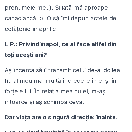
prenumele meu). Şi iată-mă aproape
canadiancă. :) O să îmi depun actele de
cetățenie în aprilie.
L.P.: Privind înapoi, ce ai face altfel din
toţi aceşti ani?
Aş încerca să îi transmit celui de-al doilea
fiu al meu mai multă încredere în el şi în
forțele lui. În relația mea cu el, m-aş
întoarce şi aş schimba ceva.
Dar viaţa are o singură direcţie: înainte.