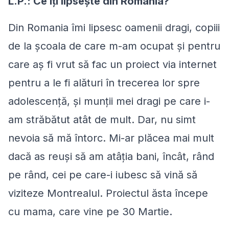
L.P.: Ce îţi lipseşte din România?
Din Romania îmi lipsesc oamenii dragi, copiii
de la școala de care m-am ocupat şi pentru
care aş fi vrut să fac un proiect via internet
pentru a le fi alături în trecerea lor spre
adolescenţă, şi munții mei dragi pe care i-
am străbătut atât de mult. Dar, nu simt
nevoia să mă întorc. Mi-ar plăcea mai mult
dacă as reuși să am atâţia bani, încât, rând
pe rând, cei pe care-i iubesc să vină să
viziteze Montrealul. Proiectul ăsta începe
cu mama, care vine pe 30 Martie.