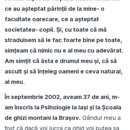
ce au așteptat părinții de la mine- o
facultate oarecare, ce a așteptat
societatea- copii. Şi, cu toate că mă
straduisem să le fac foarte bine pe toate,
simţeam că nimic nu e al meu cu adevărat.
Am simțit că ăsta e drumul meu şi, că să
ascult şi să înțeleg oameni e ceva natural,
al meu.
În septembrie 2002, aveam 37 de ani, m-
am înscris la Psihologie la Iași şi la Şcoala
de ghizi montani la Brașov.
Gândul meu a
fost că dacă voi lucra ca ghid voi putea sa