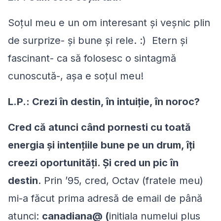
Soțul meu e un om interesant şi veşnic plin
de surprize- şi bune şi rele. :) Etern şi
fascinant- ca să folosesc o sintagmă
cunoscută-, aşa e soțul meu!
L.P.: Crezi în destin, în intuiţie, în noroc?
Cred că atunci când pornesti cu toată
energia şi intențiile bune pe un drum, îţi
creezi oportunităţi. Şi cred un pic în
destin
. Prin ’95, cred, Octav (fratele meu)
mi-a făcut prima adresă de email de până
atunci:
canadiana@ (
initiala numelui plus