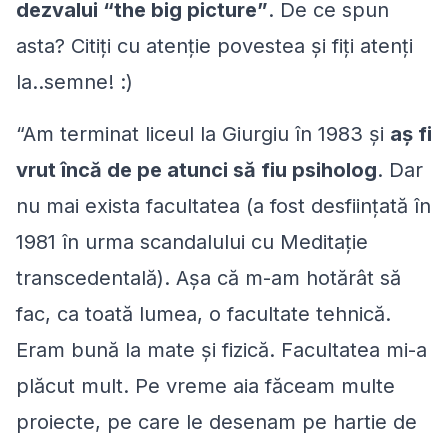
dezvalui “the big picture”
. De ce spun
asta? Citiţi cu atenţie povestea şi fiţi atenţi
la..semne! :)
“Am terminat liceul la Giurgiu în 1983 şi
aş fi
vrut încă de pe atunci să fiu psiholog
. Dar
nu mai exista facultatea (a fost desființată în
1981 în urma scandalului cu Meditație
transcedentală). Aşa că m-am hotărât să
fac, ca toată lumea, o facultate tehnică.
Eram bună la mate şi fizică. Facultatea mi-a
plăcut mult. Pe vreme aia făceam multe
proiecte, pe care le desenam pe hartie de