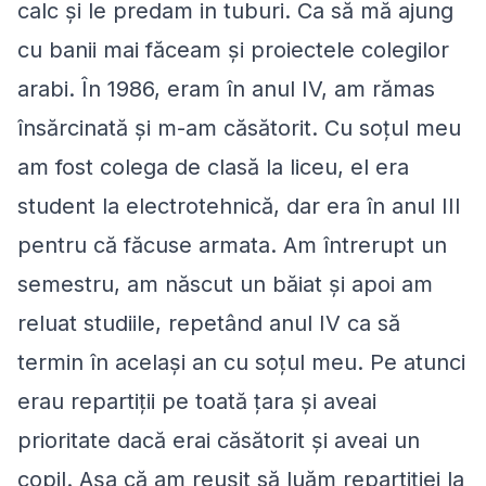
calc şi le predam in tuburi. Ca să mă ajung
cu banii mai făceam şi proiectele colegilor
arabi. În 1986, eram în anul IV, am rămas
însărcinată şi m-am căsătorit. Cu soțul meu
am fost colega de clasă la liceu, el era
student la electrotehnică, dar era în anul III
pentru că făcuse armata. Am întrerupt un
semestru, am născut un băiat şi apoi am
reluat studiile, repetând anul IV ca să
termin în același an cu soțul meu. Pe atunci
erau repartiții pe toată ţara şi aveai
prioritate dacă erai căsătorit şi aveai un
copil. Aşa că am reușit să luăm repartiției la