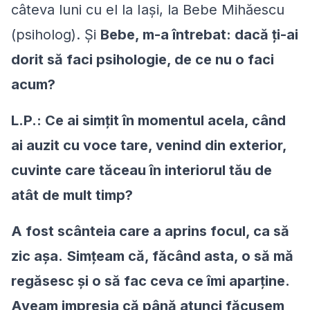
câteva luni cu el la Iași, la Bebe Mihăescu
(psiholog). Şi
Bebe, m-a întrebat: dacă ţi-ai
dorit să faci psihologie, de ce nu o faci
acum?
L.P.: Ce ai simţit în momentul acela, când
ai auzit cu voce tare, venind din exterior,
cuvinte care tăceau în interiorul tău de
atât de mult timp?
A fost scânteia care a aprins focul, ca să
zic aşa.
Simțeam că, făcând asta, o să mă
regăsesc şi o să fac ceva ce îmi aparține.
Aveam impresia că până atunci făcusem