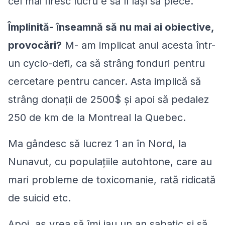
cel mai firesc lucru e să îl lași să plece.
Împlinită- înseamnă să nu mai ai obiective,
provocări?
M- am implicat anul acesta într-
un cyclo-defi, ca să strâng fonduri pentru
cercetare pentru cancer. Asta implică să
strâng donații de 2500$ şi apoi să pedalez
250 de km de la Montreal la Quebec.
Ma gândesc să lucrez 1 an în Nord, la
Nunavut, cu populațiile autohtone, care au
mari probleme de toxicomanie, rată ridicată
de suicid etc.
Apoi, aş vrea să îmi iau un an sabatic şi să