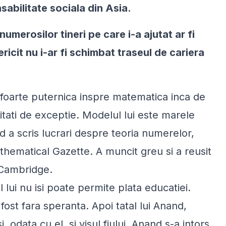
abilitate sociala din Asia.
umerosilor tineri pe care i-a ajutat ar fi
ricit nu i-ar fi schimbat traseul de cariera
e foarte puternica inspre matematica inca de
ilitati de exceptie. Modelul lui este marele
a scris lucrari despre teoria numerelor,
hematical Gazette. A muncit greu si a reusit
a Cambridge.
 lui nu isi poate permite plata educatiei.
fost fara speranta. Apoi tatal lui Anand,
 odata cu el, si visul fiului. Anand s-a intors