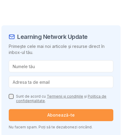
Learning Network Update
Primește cele mai noi articole și resurse direct în
inbox-ul tău.
uie conținutul
Sunt de acord cu
Termenii și condițiile
și
Politica de
confidențialitate
.
Abonează-te
Nu facem spam. Poți să te dezabonezi oricând.