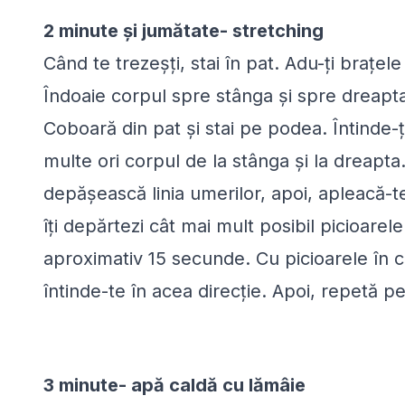
2 minute și jumătate- stretching
Când te trezeșți, stai în pat. Adu-ți brațel
Îndoaie corpul spre stânga și spre dreapta, 
Coboară din pat și stai pe podea. Întinde-ți
multe ori corpul de la stânga și la dreapta.
depășească linia umerilor, apoi, apleacă-t
îți depărtezi cât mai mult posibil picioare
aproximativ 15 secunde. Cu picioarele în 
întinde-te în acea direcție. Apoi, repetă pe
3 minute- apă caldă cu lămâie