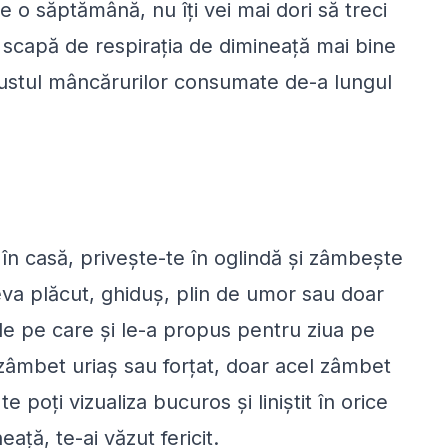
e o săptămână, nu îți vei mai dori să treci
 scapă de respirația de dimineață mai bine
 gustul mâncărurilor consumate de-a lungul
 în casă, privește-te în oglindă și zâmbește
va plăcut, ghiduș, plin de umor sau doar
ile pe care și le-a propus pentru ziua pe
n zâmbet uriaș sau forțat, doar acel zâmbet
e poți vizualiza bucuros și liniștit în orice
ață, te-ai văzut fericit.