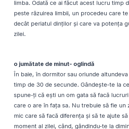
limba. Odată ce ai făcut acest lucru timp d
peste răzuirea limbii, un procedeu care te
decât periatul dinților și care va potența
zilei.
o jumătate de minut- oglindă
În baie, în dormitor sau oriunde altundeva
timp de 30 de secunde. Gândește-te la ce
spune-ți că ești un om gata să facă lucrur
care o are în fața sa. Nu trebuie să fie u
mic care să facă diferența și să te ajute să t
moment al zilei, când, gândindu-te la dimine