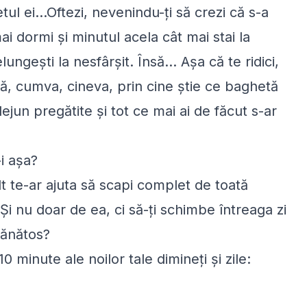
tul ei...Oftezi, nevenindu-ți să crezi că s-a
i dormi și minutul acela cât mai stai la
lungești la nesfârșit. Însă... Așa că te ridici,
că, cumva, cineva, prin cine știe ce baghetă
jun pregătite și tot ce mai ai de făcut s-ar
-i așa?
t te-ar ajuta să scapi complet de toată
Și nu doar de ea, ci să-ți schimbe întreaga zi
 sănătos?
0 minute ale noilor tale dimineți și zile: