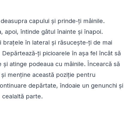
e deasupra capului și prinde-ți mâinile.
apoi, întinde gâtul înainte și înapoi.
 brațele în lateral și răsucește-ți de mai
 Depărtează-ți picioarele în așa fel încât să
e și atinge podeaua cu mâinile. Încearcă să
le și menține această poziție pentru
continuare depărtate, îndoaie un genunchi și
 cealaltă parte.