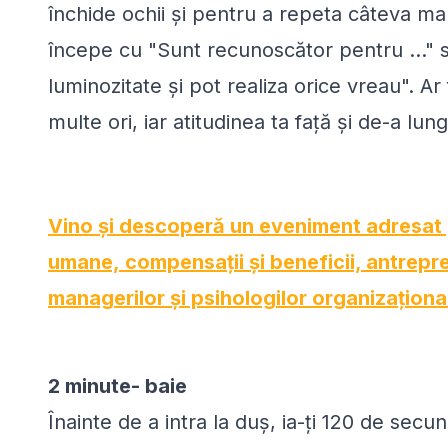
închide ochii și pentru a repeta câteva ma
începe cu "Sunt recunoscător pentru ..." 
luminozitate și pot realiza orice vreau". Ar
multe ori, iar atitudinea ta față și de-a lun
Vino și descoperă un eveniment adresat p
umane, compensații și beneficii, antrepre
managerilor și psihologilor organizaționa
2 minute- baie
Înainte de a intra la duș, ia-ți 120 de secun