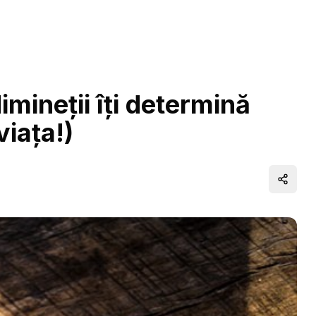
imineții îți determină
viața!)
Distrib