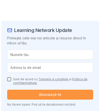
Learning Network Update
Primește cele mai noi articole și resurse direct în
inbox-ul tău.
uie conținutul
Sunt de acord cu
Termenii și condițiile
și
Politica de
confidențialitate
.
Abonează-te
Nu facem spam. Poți să te dezabonezi oricând.