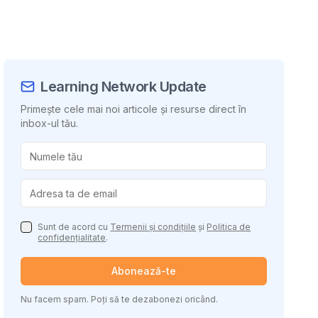
Learning Network Update
Primește cele mai noi articole și resurse direct în
inbox-ul tău.
uie conținutul
Sunt de acord cu
Termenii și condițiile
și
Politica de
confidențialitate
.
Abonează-te
Nu facem spam. Poți să te dezabonezi oricând.