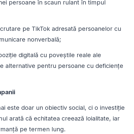
nei persoane în scaun rulant în timpul
crutare pe TikTok adresată persoanelor cu
omunicare nonverbală;
oziție digitală cu poveștile reale ale
xte alternative pentru persoane cu deficiențe
mpanii
 este doar un obiectiv social, ci o investiție
ul arată că echitatea creează loialitate, iar
ormanță pe termen lung.