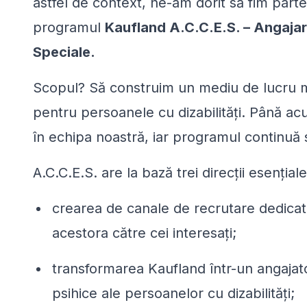
astfel de context, ne-am dorit să fim parte 
programul
Kaufland A.C.C.E.S. – Angajare
Speciale.
Scopul? Să construim un mediu de lucru mai
pentru persoanele cu dizabilități. Până a
în echipa noastră, iar programul continuă 
A.C.C.E.S. are la bază trei direcții esențiale
crearea de canale de recrutare dedicat
acestora către cei interesați;
transformarea Kaufland într-un angajator
psihice ale persoanelor cu dizabilități;