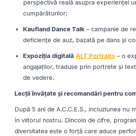
perspectivă reală asupra experienței u
cumpărăturilor;
Kaufland Dance Talk
– campanie de re
deficiențe de auz, bazată pe dans și c
Expoziția digitală
ALT Portraits
– o exp
angajaților, traduse prin portrete și te
de vedere.
Lecții învățate și recomandări pentru co
După 5 ani de A.C.C.E.S., incluziunea nu mai
în viitorul nostru. Dincolo de cifre, program
diversitatea este o forță care aduce perf