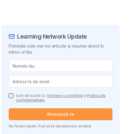
Learning Network Update
Primește cele mai noi articole și resurse direct în
inbox-ul tău.
uie conținutul
Sunt de acord cu
Termenii și condițiile
și
Politica de
confidențialitate
.
Abonează-te
Nu facem spam. Poți să te dezabonezi oricând.