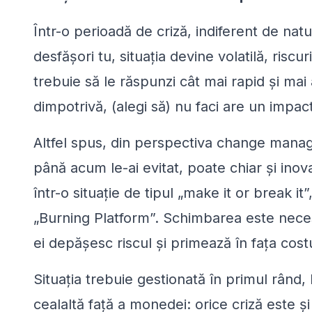
Într-o perioadă de criză, indiferent de natu
desfășori tu, situația devine volatilă, riscu
trebuie să le răspunzi cât mai rapid și mai
dimpotrivă, (alegi să) nu faci are un impa
Altfel spus, din perspectiva change manag
până acum le-ai evitat, poate chiar și inov
într-o situație de tipul
„
make it or break it
„
Burning Platform”. Schimbarea este necesa
ei depășesc riscul și primează în fața costu
Situația trebuie gestionată în primul rând
cealaltă față a monedei: orice criză este ș