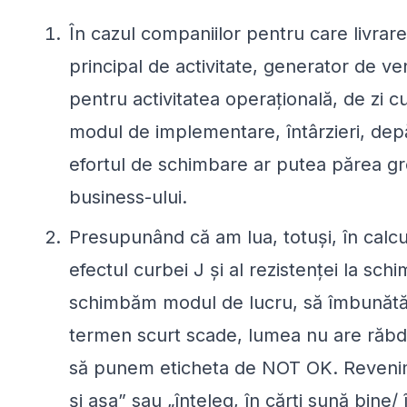
În cazul companiilor pentru care livrar
principal de activitate, generator de ve
pentru activitatea operațională, de zi cu
modul de implementare, întârzieri, depă
efortul de schimbare ar putea părea greși
business-ului.
Presupunând că am lua, totuși, în calcu
efectul curbei J și al rezistenței la sc
schimbăm modul de lucru, să îmbunătăț
termen scurt scade, lumea nu are răbda
să punem eticheta de NOT OK. Revenim
și așa” sau
„
înțeleg, în cărți sună bine/