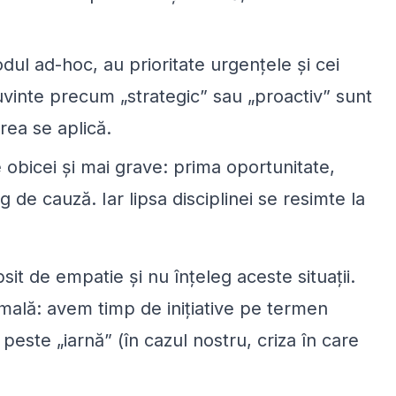
dul ad-hoc, au prioritate urgențele și cei
Cuvinte precum
„
strategic” sau
„
proactiv” sunt
rea se aplică.
e obicei și mai grave: prima oportunitate,
 de cauză. Iar lipsa disciplinei se resimte la
ipsit de empatie și nu înțeleg aceste situații.
mală: avem timp de inițiative pe termen
m peste
„
iarnă” (în cazul nostru, criza în care