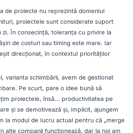
ea de proiecte nu reprezintă domeniul
nituri, proiectele sunt considerate suport
 zi. În consecință, toleranța cu privire la
șiri de costuri sau timing este mare. Iar
t direcționat, în contextul priorităților
l, varianta schimbării, avem de gestionat
himbare. Pe scurt, pare o idee bună să
im proiectele, însă… productivitatea pe
re și se demotivează și, implicit, ajungem
 la modul de lucru actual pentru că
„
merge
 în alte companii funcționează, dar la noi am