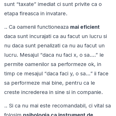
sunt “taxate” imediat ci sunt privite ca o
etapa fireasca in invatare.
.. Ca oamenii functioneaza
mai eficient
daca sunt incurajati ca au facut un lucru si
nu daca sunt penalizati ca nu au facut un
lucru. Mesajul “
daca nu faci x, o sa…
.” le
permite oamenilor sa performeze ok, in
timp ce mesajul “
daca faci y, o sa…
” ii face
sa performeze
mai bine
, pentru ca le
creste increderea in sine si in companie.
.. Si ca nu mai este recomandabil, ci vital sa
folosim
psihologia ca instrument de