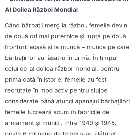
Al Doilea Război Mondial
Când bărbații merg la război, femeile devin
de două ori mai puternice și luptă pe două
fronturi: acasă și la muncă – munca pe care
bărbații lor au lăsat-o în urmă. În timpul
celui de-al doilea război mondial, pentru
prima dată în istorie, femeile au fost
recrutate în mod activ pentru slujbe
considerate până atunci apanajul bărbaților:
femeile lucrează acum în fabricile de
armament și muniții. Între 1940 și 1945,
peste 6 milioane de femei s-au alăturat