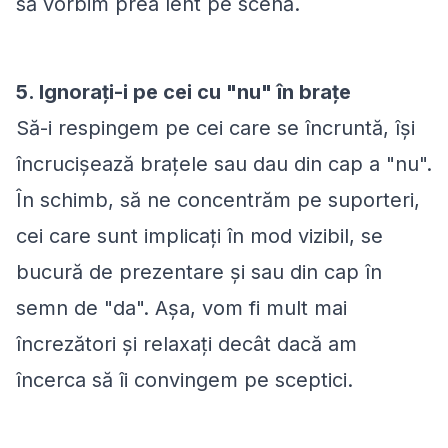
să vorbim prea lent pe scenă.
5. Ignorați-i pe cei cu "nu" în brațe
Să-i respingem pe cei care se încruntă, își
încrucișează brațele sau dau din cap a "nu".
În schimb, să ne concentrăm pe suporteri,
cei care sunt implicați în mod vizibil, se
bucură de prezentare și sau din cap în
semn de "da". Așa, vom fi mult mai
încrezători și relaxați decât dacă am
încerca să îi convingem pe sceptici.