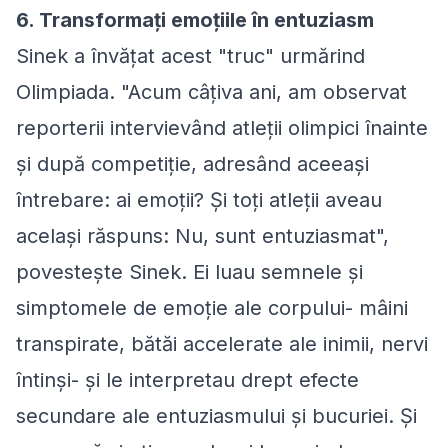
6. Transformați emoțiile în entuziasm
Sinek a învățat acest "truc" urmărind
Olimpiada. "Acum câțiva ani, am observat
reporterii intervievând atleții olimpici înainte
și după competiție, adresând aceeași
întrebare: ai emoții? Și toți atleții aveau
același răspuns: Nu, sunt entuziasmat",
povestește Sinek. Ei luau semnele și
simptomele de emoție ale corpului- mâini
transpirate, bătăi accelerate ale inimii, nervi
întinși- și le interpretau drept efecte
secundare ale entuziasmului și bucuriei. Și