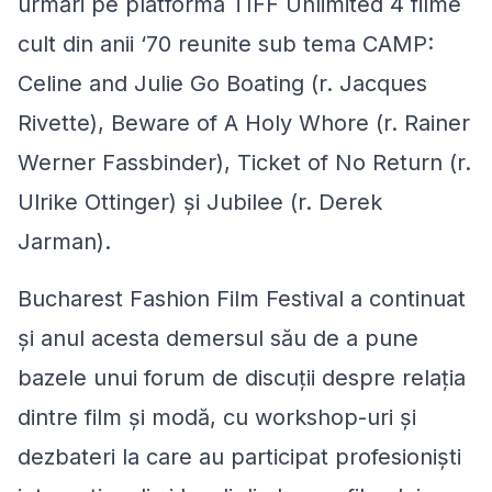
urmări pe platforma TIFF Unlimited 4 filme
cult din anii ‘70 reunite sub tema CAMP:
Celine and Julie Go Boating
(r. Jacques
Rivette),
Beware of A Holy Whore
(r. Rainer
Werner Fassbinder),
Ticket of No Return
(r.
Ulrike Ottinger) și
Jubilee
(r. Derek
Jarman).
Bucharest Fashion Film Festival a continuat
și anul acesta demersul său de a pune
bazele unui forum de discuții despre relația
dintre film și modă, cu workshop-uri și
dezbateri la care au participat profesioniști