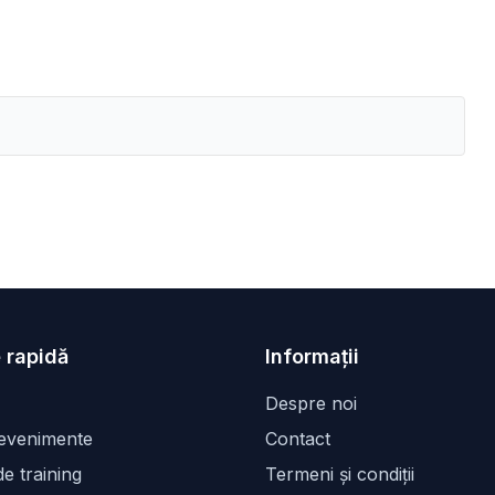
 rapidă
Informații
Despre noi
 evenimente
Contact
e training
Termeni și condiții