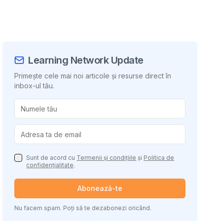
Learning Network Update
Primește cele mai noi articole și resurse direct în
inbox-ul tău.
uie conținutul
Sunt de acord cu
Termenii și condițiile
și
Politica de
confidențialitate
.
Abonează-te
Nu facem spam. Poți să te dezabonezi oricând.