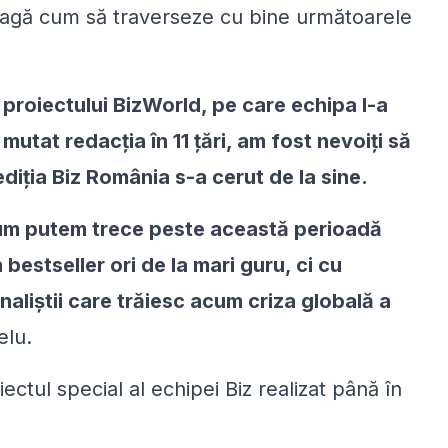
eleagă cum să traverseze cu bine următoarele
proiectului BizWorld, pe care echipa l-a
utat redacția în 11 țări, am fost nevoiți să
diția Biz România s-a cerut de la sine.
um putem trece peste această perioadă
n bestseller ori de la mari guru, ci cu
naliștii care trăiesc acum criza globală a
elu.
ectul special al echipei Biz realizat până în