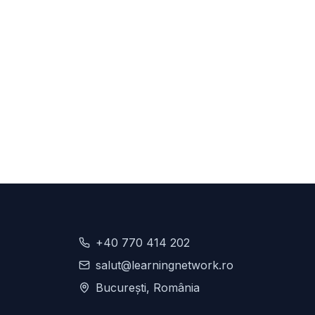
+40 770 414 202
salut@learningnetwork.ro
București, România