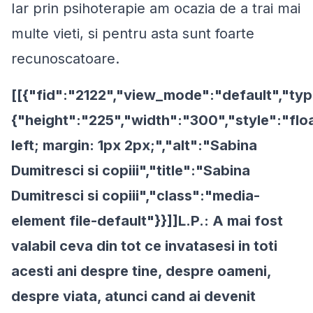
Iar prin psihoterapie am ocazia de a trai mai
multe vieti, si pentru asta sunt foarte
recunoscatoare.
[[{"fid":"2122","view_mode":"default","typ
{"height":"225","width":"300","style":"floa
left; margin: 1px 2px;","alt":"Sabina
Dumitresci si copiii","title":"Sabina
Dumitresci si copiii","class":"media-
element file-default"}}]]L.P.: A mai fost
valabil ceva din tot ce invatasesi in toti
acesti ani despre tine, despre oameni,
despre viata, atunci cand ai devenit