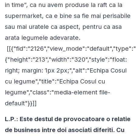
in time
”, ca nu avem produse la raft ca la
supermarket, ca e bine sa fie mai perisabile
sau mai uratele ca aspect, pentru ca asa
arata legumele adevarate.
[[{"fid":"2126","view_mode":"default","type":"
{"height":"213","width":"320","style":"float:
right; margin: 1px 2px;","alt":"Echipa Cosul
cu legume","title":"Echipa Cosul cu
legume","class":"media-element file-
default"}}]]
L.P.: Este destul de provocatoare o relatie
de business intre doi asociati diferiti. Cu