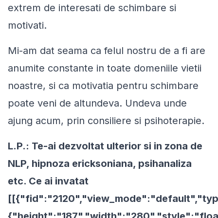
extrem de interesati de schimbare si
motivati.
Mi-am dat seama ca felul nostru de a fi are
anumite constante in toate domeniile vietii
noastre, si ca motivatia pentru schimbare
poate veni de altundeva. Undeva unde
ajung acum, prin consiliere si psihoterapie.
L.P.: Te-ai dezvoltat ulterior si in zona de
NLP, hipnoza ericksoniana, psihanaliza
etc. Ce ai invatat
[[{"fid":"2120","view_mode":"default","typ
{"height":"187","width":"280","style":"floa