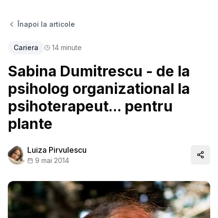
Înapoi la articole
Cariera
14
minute
Sabina Dumitrescu - de la
psiholog organizational la
psihoterapeut... pentru
plante
Luiza Pirvulescu
Distr
9 mai 2014