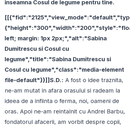
inseamna Cosul de legume pentru tine.
[[{"fid":"2125","view_mode":"default","typ
{"height":"300","width":"200","style":"flo
left; margin: 1px 2px;","alt":"Sabina
Dumitrescu si Cosul cu
legume","title":"Sabina Dumitrescu si
Cosul cu legume","class":"media-element
file-default"}}]]S.D.:
A fost o idee traznita,
ne-am mutat in afara orasului si radeam la
ideea de a infiinta o ferma, noi, oameni de
oras. Apoi ne-am reintalnit cu Andrei Barbu,
fondatorul afacerii, am vorbit despre copii,