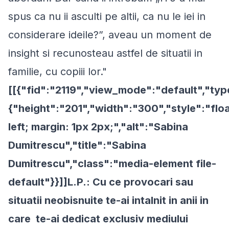
spus ca nu ii asculti pe altii, ca nu le iei in
considerare ideile?”, aveau un moment de
insight si recunosteau astfel de situatii in
familie, cu copiii lor."
[[{"fid":"2119","view_mode":"default","typ
{"height":"201","width":"300","style":"floa
left; margin: 1px 2px;","alt":"Sabina
Dumitrescu","title":"Sabina
Dumitrescu","class":"media-element file-
default"}}]]L.P.: Cu ce provocari sau
situatii neobisnuite te-ai intalnit in anii in
care te-ai dedicat exclusiv mediului