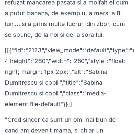
refuzat mancarea pasata si a molfait el cum
a putut banana, de exemplu, a mers la 8
luni... si a prins multe lucruri din zbor, cum
se spune, de la noi si de la sora lui.
[[{"fid":"2123","view_mode":"default","type":"
{"height":"280","width":"280","style":"float:
right; margin: 1px 2px;","alt":"Sabina
Dumitrescu si copiii","title":"Sabina
Dumitrescu si copiii","class":"media-
element file-default"}}]]
"Cred sincer ca sunt un om mai bun de
cand am devenit mama, si chiar un