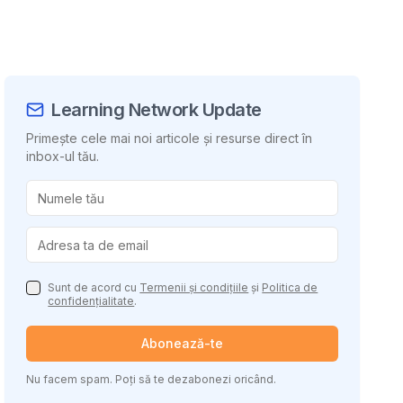
Learning Network Update
Primește cele mai noi articole și resurse direct în
inbox-ul tău.
uie conținutul
Sunt de acord cu
Termenii și condițiile
și
Politica de
confidențialitate
.
Abonează-te
Nu facem spam. Poți să te dezabonezi oricând.