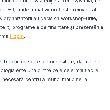
 loc cea de-a 8-a ediție a Techsylvania, cel
e Est, unde anual viitorul este reinventat
0, organizatorii au decis ca workshop-urile,
telit, programele de finanțare și prezentările
forma
Hopin
.
 tradiții începute din necesitate, dar care a
nologia este una dintre cele
cele mai fiabile
a necesară pentru a munci mai bine, a