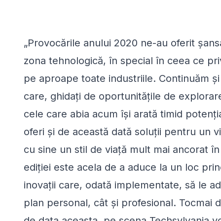
„Provocările anului 2020 ne-au oferit șansa
zona tehnologică, în special în ceea ce pri
pe aproape toate industriile. Continuăm și
care, ghidați de oportunitățile de explorar
cele care abia acum își arată timid potenți
oferi și de această dată soluții pentru un v
cu sine un stil de viață mult mai ancorat în
ediției este acela de a aduce la un loc princ
inovații care, odată implementate, să le ad
plan personal, cât și profesional. Tocmai de
de data aceasta, pe scena Techsylvania vo