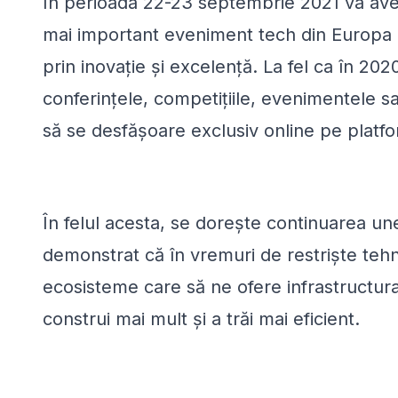
În perioada 22-23 septembrie 2021 va avea
mai important eveniment tech din Europa d
prin inovație și excelență. La fel ca în 202
conferințele, competițiile, evenimentele sa
să se desfășoare exclusiv online pe plat
În felul acesta, se dorește continuarea unei
demonstrat că în vremuri de restriște teh
ecosisteme care să ne ofere infrastructur
construi mai mult și a trăi mai eficient.