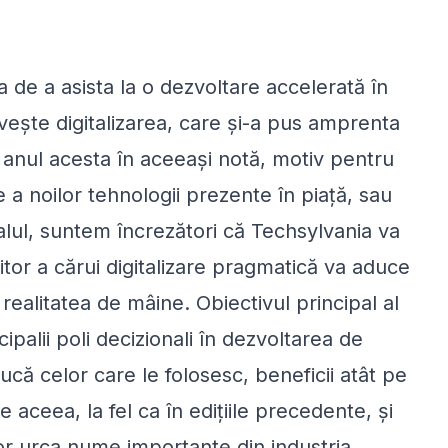
 de a asista la o dezvoltare accelerată în
vește digitalizarea, care și-a pus amprenta
 anul acesta în aceeași notă, motiv pentru
e a noilor tehnologii prezente în piață, sau
alul, suntem încrezători că Techsylvania va
iitor a cărui digitalizare pragmatică va aduce
 realitatea de mâine. Obiectivul principal al
ipalii poli decizionali în dezvoltarea de
ucă celor care le folosesc, beneficii atât pe
 aceea, la fel ca în edițiile precedente, și
r urca nume importante din industria