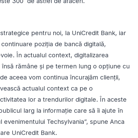
ste 300 de astfel de afaceri.
strategice pentru noi, la UniCredit Bank, iar
continuare poziția de bancă digitală,
evoie. În actualul context, digitalizarea
te, însă rămâne și pe termen lung o opțiune cu
 de aceea vom continua încurajăm clienții,
rivească actualul context ca pe o
ivitatea lor a trendurilor digitale. În aceste
licul larg la informație care să îi ajute în
l evenimentului Techsylvania”, spune Anca
are UniCredit Bank.