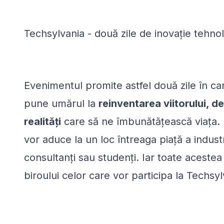
Techsylvania - două zile de inovație tehno
Evenimentul promite astfel două zile în ca
pune umărul la
reinventarea viitorului, d
realități
care să ne îmbunătățească viața. I
vor aduce la un loc întreaga piață a industr
consultanți sau studenți. Iar toate acestea
biroului celor care vor participa la Techsyl