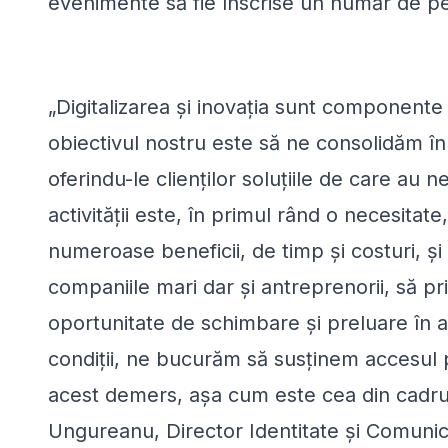
evenimente să fie înscrise un număr de pe
„Digitalizarea și inovația sunt componente 
obiectivul nostru este să ne consolidăm în 
oferindu-le clienților soluțiile de care au n
activității este, în primul rând o necesita
numeroase beneficii, de timp și costuri, și
companiile mari dar și antreprenorii, să p
oportunitate de schimbare și preluare în act
condiții, ne bucurăm să susținem accesul pub
acest demers, așa cum este cea din cadru
Ungureanu, Director Identitate și Comunic