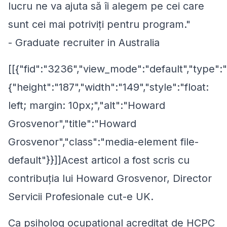
lucru ne va ajuta să îi alegem pe cei care
sunt cei mai potriviți pentru program."
-
Graduate recruiter in Australia
[[{"fid":"3236","view_mode":"default","type":"
{"height":"187","width":"149","style":"float:
left; margin: 10px;","alt":"Howard
Grosvenor","title":"Howard
Grosvenor","class":"media-element file-
default"}}]]Acest articol a fost scris cu
contribuția lui Howard Grosvenor, Director
Servicii Profesionale cut-e UK.
Ca psiholog ocupațional acreditat de HCPC