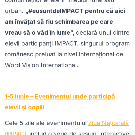
urban.
„
#eusuntdeIMPACT pentru că aici
am învățat să fiu schimbarea pe care
vreau să o văd în lume”,
declară unul dintre
elevii participanți IMPACT, singurul program
românesc preluat la nivel internațional de
Word Vision International.
1-5 iunie – Evenimentul unde participă
elevii și copiii
Cele 5 zile ale evenimentului
Ziua Națională
IMPACT
includ o serie de sesiuni interactive