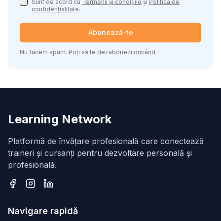
Sunt de acord cu
Termenii și condițiile
și
Politica de
confidențialitate
.
Abonează-te
Nu facem spam. Poți să te dezabonezi oricând.
Learning Network
Platformă de învățare profesională care conectează
traineri și cursanți pentru dezvoltare personală și
profesională.
Facebook
Instagram
LinkedIn
Navigare rapidă