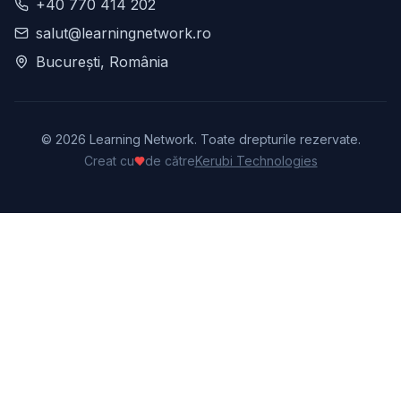
+40 770 414 202
salut@learningnetwork.ro
București, România
©
2026
Learning Network. Toate drepturile rezervate.
Creat cu
de către
Kerubi Technologies