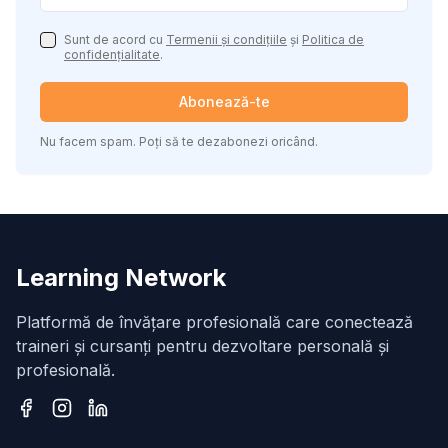
Sunt de acord cu
Termenii și condițiile
și
Politica de
confidențialitate
.
Abonează-te
Nu facem spam. Poți să te dezabonezi oricând.
Learning Network
Platformă de învățare profesională care conectează
traineri și cursanți pentru dezvoltare personală și
profesională.
Facebook
Instagram
LinkedIn