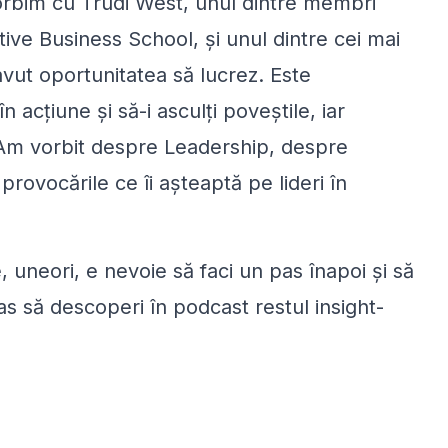
Vorbim cu Trudi West, unul dintre membri
ive Business School, şi unul dintre cei mai
 avut oportunitatea să lucrez. Este
 acţiune şi să-i asculţi poveştile, iar
 Am vorbit despre Leadership, despre
provocările ce îi aşteaptă pe lideri în
uneori, e nevoie să faci un pas înapoi şi să
as să descoperi în podcast restul insight-