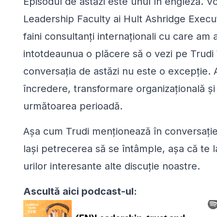
Episodul de astăzi este unul în engleză. 
Leadership Faculty ai Hult Ashridge Execut
faini consultanţi internaţionali cu care am
intotdeaunua o plăcere să o vezi pe Trudi în
conversaţia de astăzi nu este o excepţie.
încredere, transformare organizaţională şi 
următoarea perioadă.
Aşa cum Trudi menţionează în conversaţie, 
laşi petrecerea să se întâmple, aşa că te l
urilor interesante alte discuţie noastre.
Ascultă aici podcast-ul: