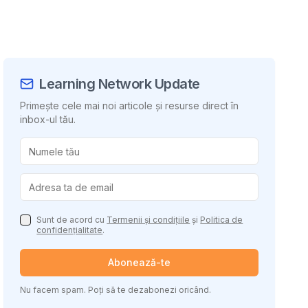
Learning Network Update
Primește cele mai noi articole și resurse direct în
inbox-ul tău.
uie conținutul
Sunt de acord cu
Termenii și condițiile
și
Politica de
confidențialitate
.
Abonează-te
Nu facem spam. Poți să te dezabonezi oricând.