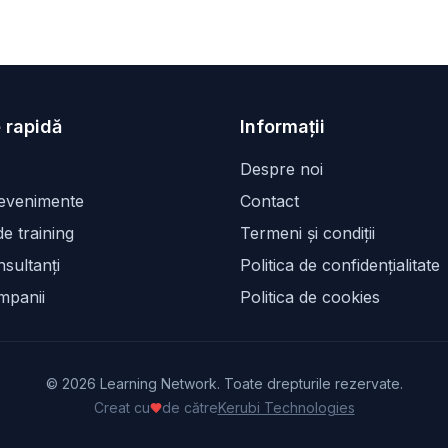
 rapidă
Informații
Despre noi
 evenimente
Contact
e training
Termeni și condiții
sultanți
Politica de confidențialitate
mpanii
Politica de cookies
©
2026
Learning Network. Toate drepturile rezervate.
Creat cu
de către
Kerubi Technologies