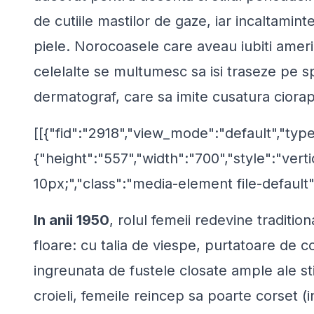
de cutiile mastilor de gaze, iar incaltaminte
piele. Norocoasele care aveau iubiti ameri
celelalte se multumesc sa isi traseze pe sp
dermatograf, care sa imite cusatura ciorap
[[{"fid":"2918","view_mode":"default","type
{"height":"557","width":"700","style":"verti
10px;","class":"media-element file-default"
In anii 1950
, rolul femeii redevine traditio
floare: cu talia de viespe, purtatoare de c
ingreunata de fustele closate ample ale st
croieli, femeile reincep sa poarte corset (in