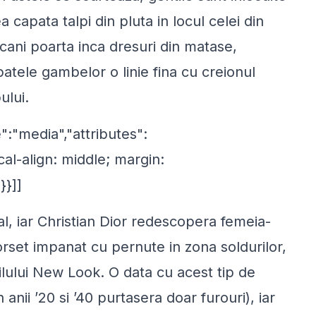
a capata talpi din pluta in locul celei din
cani poarta inca dresuri din matase,
atele gambelor o linie fina cu creionul
ului.
":"media","attributes":
cal-align: middle; margin:
}}]]
nal, iar Christian Dior redescopera femeia-
orset impanat cu pernute in zona soldurilor,
ilului New Look. O data cu acest tip de
 anii ’20 si ’40 purtasera doar furouri), iar