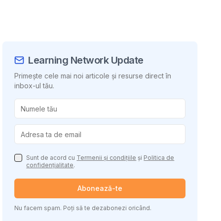
Learning Network Update
Primește cele mai noi articole și resurse direct în
inbox-ul tău.
uie conținutul
Sunt de acord cu
Termenii și condițiile
și
Politica de
confidențialitate
.
Abonează-te
Nu facem spam. Poți să te dezabonezi oricând.