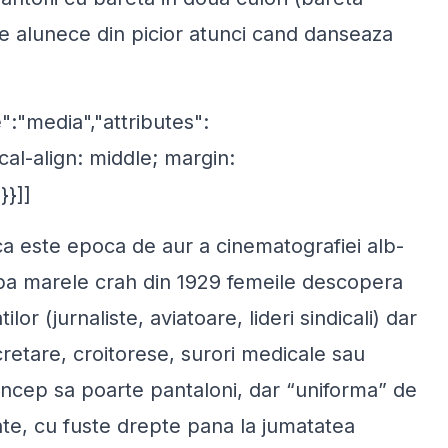
le alunece din picior atunci cand danseaza
":"media","attributes":
cal-align: middle; margin:
}}]]
 este epoca de aur a cinematografiei alb-
pa marele crah din 1929 femeile descopera
or (jurnaliste, aviatoare, lideri sindicali) dar
cretare, croitorese, surori medicale sau
 incep sa poarte pantaloni, dar “uniforma” de
ante, cu fuste drepte pana la jumatatea