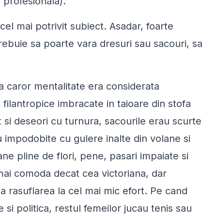
profesionala).
l mai potrivit subiect. Asadar, foarte
ebuie sa poarte vara dresuri sau sacouri, sa
a caror mentalitate era considerata
e filantropice imbracate in taioare din stofa
 si deseori cu turnura, sacourile erau scurte
u impodobite cu gulere inalte din volane si
ane pline de flori, pene, pasari impaiate si
 mai comoda decat cea victoriana, dar
ia rasuflarea la cel mai mic efort. Pe cand
i politica, restul femeilor jucau tenis sau