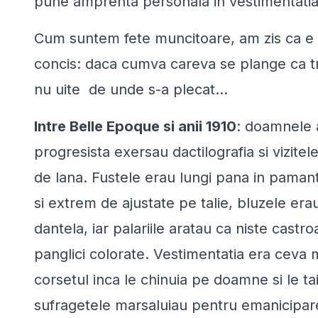
pune amprenta personala in vestimentatia 
Cum suntem fete muncitoare, am zis ca e ce
concis: daca cumva careva se plange ca tr
nu uite de unde s-a plecat…
Intre Belle Epoque si anii 1910
: doamnele 
progresista exersau dactilografia si vizitel
de lana. Fustele erau lungi pana in pamant
si extrem de ajustate pe talie, bluzele era
dantela, iar palariile aratau ca niste castro
panglici colorate. Vestimentatia era ceva
corsetul inca le chinuia pe doamne si le ta
sufragetele marsaluiau pentru emanicipare s