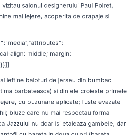
 vizitau salonul designerului Paul Poiret,
nine mai lejere, acoperita de drapaje si
":"media","attributes":
cal-align: middle; margin:
}}]]
 ieftine baloturi de jerseu din bumbac
ntima barbateasca) si din ele croieste primele
lejere, cu buzunare aplicate; fuste evazate
hii; bluze care nu mai respectau forma
ca Jazzului nu doar isi etaleaza gambele, dar
antofii cu bareta in doua culori (bareta