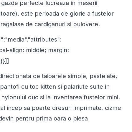
gazde perfecte lucreaza in meserii
atoare). este perioada de glorie a fustelor
dragalase de cardiganuri si pulovere.
":"media","attributes":
cal-align: middle; margin:
}}]]
irectionata de taioarele simple, pastelate,
 pantofi cu toc kitten si palariute suite in
 nylonului duc si la inventarea fustelor mini.
onal incep sa poarte dresuri imprimate, cizme
i devin pentru prima oara o piesa