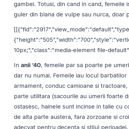
gambei. Totusi, din cand in cand, femeile i
guler din blana de vulpe sau nurca, doar 
[[{"fid":"2917","view_mode":"default","type
{"height":"505","width":"700","style":"verti
10px;","class":"media-element file-default"
In
anii ’40
, femeile par sa poarte pe umerii
dar nu numai. Femeile iau locul barbatilor 
armament, conduc camioane si tractoare, i
parte utilitara (sacourile au umerii foarte dr
ostasesc, hainele sunt incinse in talie cu c
de alta parte austera, fara zorzoane si cr
adecvat pentru decenta si stilul perioadei.