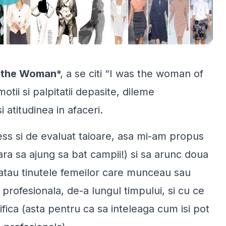
t the Woman
*, a se citi “I was the woman of
tii si palpitatii depasite, dileme
 atitudinea in afaceri.
ss si de evaluat taioare, asa mi-am propus
ara sa ajung sa bat campii!) si sa arunc doua
ratau tinutele femeilor care munceau sau
profesionala, de-a lungul timpului, si cu ce
ifica (asta pentru ca sa inteleaga cum isi pot