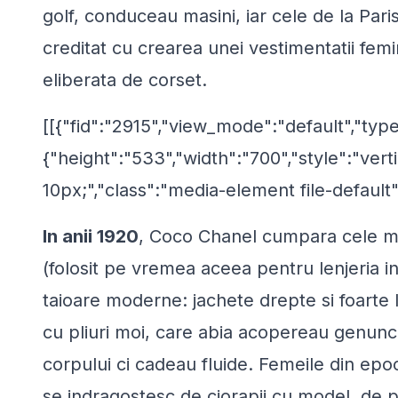
golf, conduceau masini, iar cele de la Paris
creditat cu crearea unei vestimentatii femi
eliberata de corset.
[[{"fid":"2915","view_mode":"default","type
{"height":"533","width":"700","style":"verti
10px;","class":"media-element file-default"
In anii 1920
, Coco Chanel cumpara cele mai
(folosit pe vremea aceea pentru lenjeria i
taioare moderne: jachete drepte si foarte 
cu pliuri moi, care abia acopereau genunc
corpului ci cadeau fluide. Femeile din epo
se indragostesc de ciorapii cu model, de p