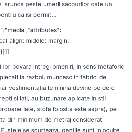
si arunca peste umerii sacourilor cate un
pentru ca isi permit…
":"media","attributes":
cal-align: middle; margin:
}}]]
 lor povara intregi omeniri, in sens metaforic
plecati la razboi, muncesc in fabrici de
ar vestimentatia feminina devine pe de o
epti si lati, au buzunare aplicate in stil
ordoane late, stofa folosita este aspra), pe
oita din minimum de metraj considerat
 Fustele se scurteaza, gentile sunt inlocuite