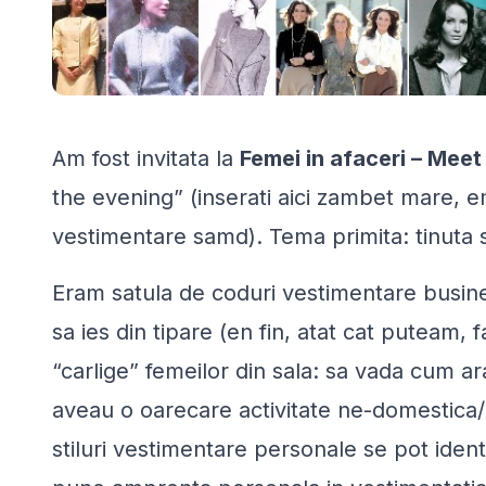
Am fost invitata la
Femei in afaceri – Mee
the evening” (inserati aici zambet mare, emo
vestimentare samd). Tema primita: tinuta si
Eram satula de coduri vestimentare busine
sa ies din tipare (
en fin
, atat cat puteam, f
“carlige” femeilor din sala: sa vada cum a
aveau o oarecare activitate ne-domestica/ 
stiluri vestimentare personale se pot ident