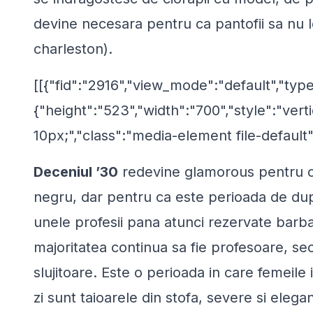
devine necesara pentru ca pantofii sa nu 
charleston).
[[{"fid":"2916","view_mode":"default","type
{"height":"523","width":"700","style":"verti
10px;","class":"media-element file-default"
Deceniul ’30
redevine glamorous pentru ca
negru, dar pentru ca este perioada de du
unele profesii pana atunci rezervate barbatil
majoritatea continua sa fie profesoare, se
slujitoare. Este o perioada in care femeile
zi sunt taioarele din stofa, severe si eleg