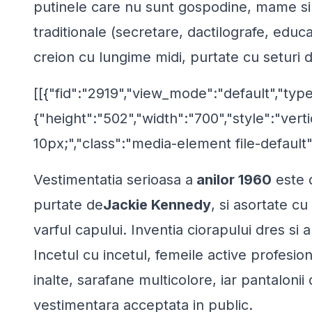
putinele care nu sunt gospodine, mame si 
traditionale (secretare, dactilografe, educ
creion cu lungime midi, purtate cu seturi 
[[{"fid":"2919","view_mode":"default","type
{"height":"502","width":"700","style":"verti
10px;","class":"media-element file-default"
Vestimentatia serioasa a
anilor 1960
este d
purtate de
Jackie Kennedy
, si asortate cu
varful capului. Inventia ciorapului dres si a
Incetul cu incetul, femeile active profesi
inalte, sarafane multicolore, iar pantaloni
vestimentara acceptata in public.