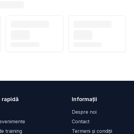
 rapidă
Informații
Despre noi
 evenimente
Contact
e training
Termeni și condiții