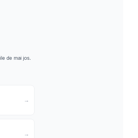
le de mai jos.
→
→