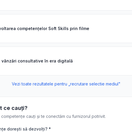
oltarea competențelor Soft Skills prin filme
 vânzări consultative în era digitală
Vezi toate rezultatele pentru „
recrutare selectie mediul
"
t ce cauți?
ompetențe cauți și te conectăm cu furnizorul potrivit.
e dorești să dezvolți? *