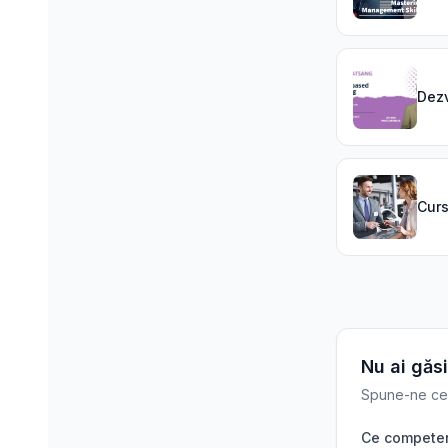
Dezv
Curs
Nu ai găsi
Spune-ne ce c
Ce competenț