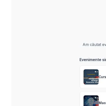
Am căutat eve
Evenimente si
Cur
Mast