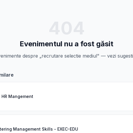
404
Evenimentul nu a fost găsit
nimente despre „recrutare selectie mediul" — vezi sugestii
milare
s HR Mangement
ering Management Skills - EXEC-EDU