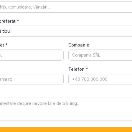
preferat *
et *
Companie
Telefon *