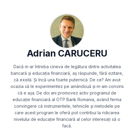
Adrian CARUCERU
Dacă m-ar întreba cineva de legătura dintre activitatea
bancară şi educaţia financiară, aş răspunde, fără ezitare,
că există. Şi încă una foarte puternică. De ce? Am avut
ocazia să le experimentez pe amândouă şi m-am convins
că e aşa. De doi ani promovez activ programul de
educaţie financiară al OTP Bank Romania, având ferma
convingere că instrumentele, tehnicile şi metodele pe
care acest program le oferă pot contribui la ridicarea
nivelului de educaţie financiară al celor interesaţi să o
facă.