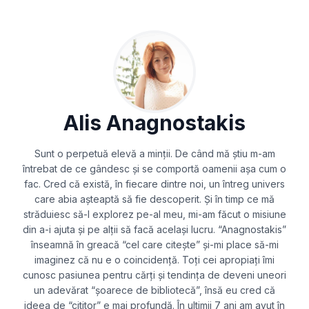
Alis Anagnostakis
Sunt o perpetuă elevă a minții. De când mă știu m-am
întrebat de ce gândesc și se comportă oamenii așa cum o
fac. Cred că există, în fiecare dintre noi, un întreg univers
care abia așteaptă să fie descoperit. Și în timp ce mă
străduiesc să-l explorez pe-al meu, mi-am făcut o misiune
din a-i ajuta și pe alții să facă același lucru. “Anagnostakis”
înseamnă în greacă “cel care citește” și-mi place să-mi
imaginez că nu e o coincidență. Toți cei apropiați îmi
cunosc pasiunea pentru cărți și tendința de deveni uneori
un adevărat “șoarece de bibliotecă”, însă eu cred că
ideea de “cititor” e mai profundă. În ultimii 7 ani am avut în