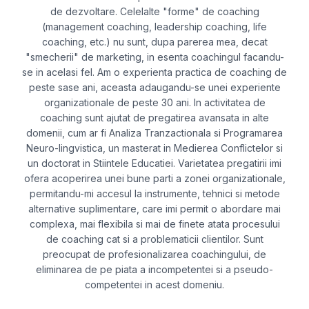
de dezvoltare. Celelalte "forme" de coaching
(management coaching, leadership coaching, life
coaching, etc.) nu sunt, dupa parerea mea, decat
"smecherii" de marketing, in esenta coachingul facandu-
se in acelasi fel. Am o experienta practica de coaching de
peste sase ani, aceasta adaugandu-se unei experiente
organizationale de peste 30 ani. In activitatea de
coaching sunt ajutat de pregatirea avansata in alte
domenii, cum ar fi Analiza Tranzactionala si Programarea
Neuro-lingvistica, un masterat in Medierea Conflictelor si
un doctorat in Stiintele Educatiei. Varietatea pregatirii imi
ofera acoperirea unei bune parti a zonei organizationale,
permitandu-mi accesul la instrumente, tehnici si metode
alternative suplimentare, care imi permit o abordare mai
complexa, mai flexibila si mai de finete atata procesului
de coaching cat si a problematicii clientilor. Sunt
preocupat de profesionalizarea coachingului, de
eliminarea de pe piata a incompetentei si a pseudo-
competentei in acest domeniu.