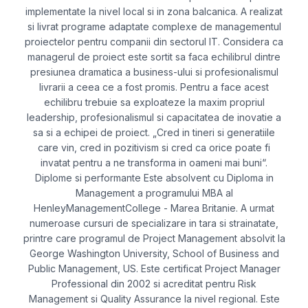
implementate la nivel local si in zona balcanica. A realizat
si livrat programe adaptate complexe de managementul
proiectelor pentru companii din sectorul IT. Considera ca
managerul de proiect este sortit sa faca echilibrul dintre
presiunea dramatica a business-ului si profesionalismul
livrarii a ceea ce a fost promis. Pentru a face acest
echilibru trebuie sa exploateze la maxim propriul
leadership, profesionalismul si capacitatea de inovatie a
sa si a echipei de proiect. „Cred in tineri si generatiile
care vin, cred in pozitivism si cred ca orice poate fi
invatat pentru a ne transforma in oameni mai buni“.
Diplome si performante Este absolvent cu Diploma in
Management a programului MBA al
HenleyManagementCollege - Marea Britanie. A urmat
numeroase cursuri de specializare in tara si strainatate,
printre care programul de Project Management absolvit la
George Washington University, School of Business and
Public Management, US. Este certificat Project Manager
Professional din 2002 si acreditat pentru Risk
Management si Quality Assurance la nivel regional. Este