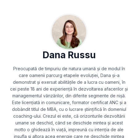
Dana Russu
Preocupată de timpuriu de natura umană și de modul în
care oamenii parcurg etapele evoluției, Dana și-a
demonstrat și exersat abilitățile de a lucra cu oameni, în
cei peste 18 ani de experiență în dezvoltarea afacerilor și
managementul vănzărilor, din diferite segmente de nișă.
Este licențiată in comunicare, formator certificat ANC și a
dobândit titlul de MBA, cu o lucrare științifică în domeniul
coaching-ului. Crezul ei este, că orizonturile dezvoltării
umane se deschid, când se deschide mintea și acest
motto o ghidează în viață, impreună cu intenția de ale
insufla și altora acea energie care ne deschide mintea