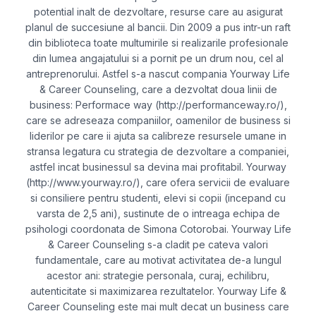
potential inalt de dezvoltare, resurse care au asigurat
planul de succesiune al bancii. Din 2009 a pus intr-un raft
din biblioteca toate multumirile si realizarile profesionale
din lumea angajatului si a pornit pe un drum nou, cel al
antreprenorului. Astfel s-a nascut compania Yourway Life
& Career Counseling, care a dezvoltat doua linii de
business: Performace way (http://performanceway.ro/),
care se adreseaza companiilor, oamenilor de business si
liderilor pe care ii ajuta sa calibreze resursele umane in
stransa legatura cu strategia de dezvoltare a companiei,
astfel incat businessul sa devina mai profitabil. Yourway
(http://www.yourway.ro/), care ofera servicii de evaluare
si consiliere pentru studenti, elevi si copii (incepand cu
varsta de 2,5 ani), sustinute de o intreaga echipa de
psihologi coordonata de Simona Cotorobai. Yourway Life
& Career Counseling s-a cladit pe cateva valori
fundamentale, care au motivat activitatea de-a lungul
acestor ani: strategie personala, curaj, echilibru,
autenticitate si maximizarea rezultatelor. Yourway Life &
Career Counseling este mai mult decat un business care