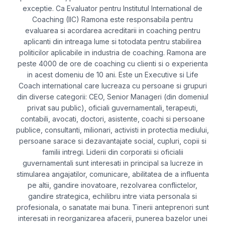
exceptie. Ca Evaluator pentru Institutul International de
Coaching (IIC) Ramona este responsabila pentru
evaluarea si acordarea acreditarii in coaching pentru
aplicanti din intreaga lume si totodata pentru stabilirea
politicilor aplicabile in industria de coaching. Ramona are
peste 4000 de ore de coaching cu clienti si o experienta
in acest domeniu de 10 ani. Este un Executive si Life
Coach international care lucreaza cu persoane si grupuri
din diverse categorii: CEO, Senior Manageri (din domeniul
privat sau public), oficiali guvernamentali, terapeuti,
contabili, avocati, doctori, asistente, coachi si persoane
publice, consultanti, milionari, activisti in protectia mediului,
persoane sarace si dezavantajate social, cupluri, copii si
familii intregi. Liderii din corporatii si oficialii
guvernamentali sunt interesati in principal sa lucreze in
stimularea angajatilor, comunicare, abilitatea de a influenta
pe altii, gandire inovatoare, rezolvarea conflictelor,
gandire strategica, echilibru intre viata personala si
profesionala, o sanatate mai buna. Tinerii anteprenori sunt
interesati in reorganizarea afacerii, punerea bazelor unei