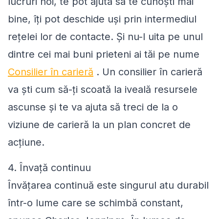
lucruri noi, te pot ajuta sa te cunoști mai
bine, îți pot deschide uși prin intermediul
rețelei lor de contacte. Și nu-l uita pe unul
dintre cei mai buni prieteni ai tăi pe nume
Consilier în carieră
. Un consilier în carieră
va ști cum să-ți scoată la iveală resursele
ascunse și te va ajuta să treci de la o
viziune de carieră la un plan concret de
acțiune.
4. Învață continuu
Învă
ț
area continuă este singurul atu durabil
într-o lume care se schimbă constant
,