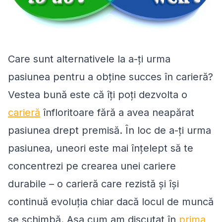
Care sunt alternativele la a-ți urma
pasiunea pentru a obține succes în carieră?
Vestea bună este că îți poți dezvolta o
carieră
înfloritoare fără a avea neapărat
pasiunea drept premisă. În loc de a-ți ​​urma
pasiunea, uneori este mai înțelept să te
concentrezi pe crearea unei cariere
durabile – o carieră care rezistă și își
continuă evoluția chiar dacă locul de muncă
se schimbă. Așa cum am discutat în
prima