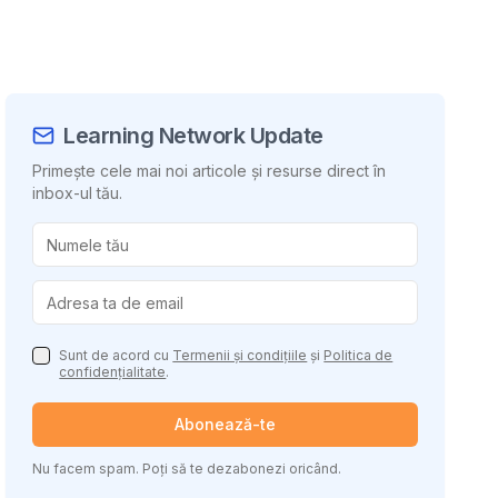
Learning Network Update
Primește cele mai noi articole și resurse direct în
inbox-ul tău.
uie conținutul
Sunt de acord cu
Termenii și condițiile
și
Politica de
confidențialitate
.
Abonează-te
Nu facem spam. Poți să te dezabonezi oricând.