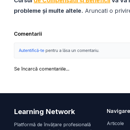
Cursul
de Compensatii și Beneficii
vă va 
probleme și multe altele.
Aruncati o privir
Comentarii
Autentifică-te
pentru a lăsa un comentariu.
Se încarcă comentariile...
Learning Network
Navigare
Articole
Platformă de învățare profesională