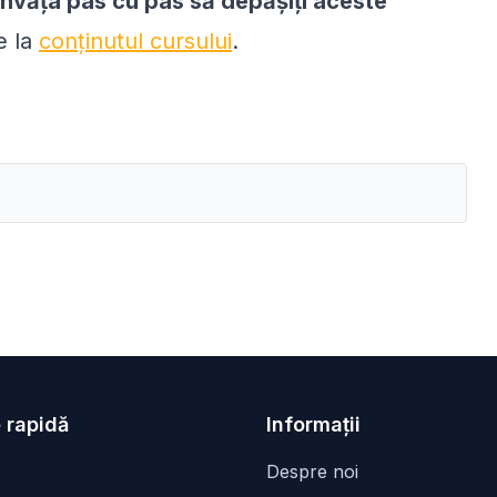
învăța pas cu pas să depășiți aceste
e la
conținutul cursului
.
 rapidă
Informații
Despre noi