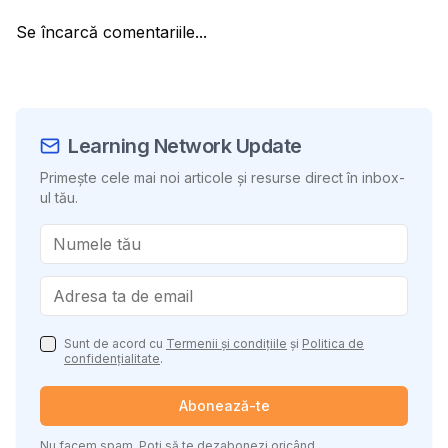
Se încarcă comentariile...
Learning Network Update
Primește cele mai noi articole și resurse direct în inbox-
ul tău.
Sunt de acord cu
Termenii și condițiile
și
Politica de
confidențialitate
.
Abonează-te
Nu facem spam. Poți să te dezabonezi oricând.