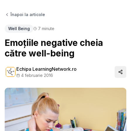
Înapoi la articole
Well Being
7
minute
Emoțiile negative cheia
către well-being
Echipa LearningNetwork.ro
Distr
4 februarie 2016